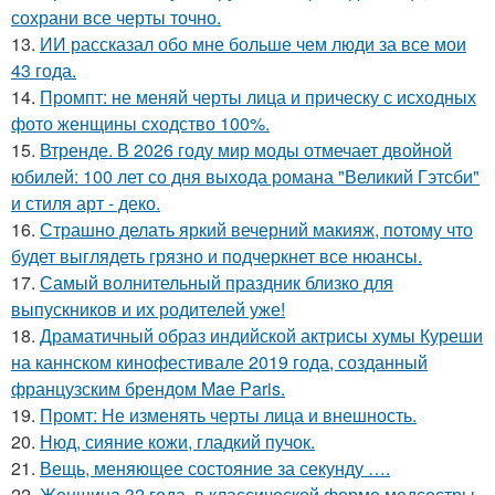
сохрани все черты точно.
13.
ИИ рассказал обо мне больше чем люди за все мои
43 года.
14.
Промпт: не меняй черты лица и прическу с исходных
фото женщины сходство 100%.
15.
Втренде. В 2026 году мир моды отмечает двойной
юбилей: 100 лет со дня выхода романа "Великий Гэтсби"
и стиля арт - деко.
16.
Страшно делать яркий вечерний макияж, потому что
будет выглядеть грязно и подчеркнет все нюансы.
17.
Самый волнительный праздник близко для
выпускников и их родителей уже!
18.
Драматичный образ индийской актрисы хумы Куреши
на каннском кинофестивале 2019 года, созданный
французским брендом Mae Paris.
19.
Промт: Не изменять черты лица и внешность.
20.
Нюд, сияние кожи, гладкий пучок.
21.
Вещь, меняющее состояние за секунду ….
22.
Женщина 32 года, в классической форме медсестры,