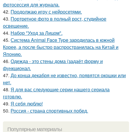
фотосессия для журнала.
42.
Продолжаю игру с нейросетями.
43.
Портретное фото в полный рост, студийное
освещение.
44.
Набор "Уход за Лицом".
45.
Система Animal Face Type зародилась в южной
Корее, а после быстро распространилась на Китай и
Японию.
46.
Одежда - это стены дома (задаёт форму и
функционал.
47.
До конца декабря не известно, появятся окошки или
нет.
48.
Я для вас следующие серии нашего сериала
готовлю.
49.
Я себя люблю!
50.
Россия - страна спортивных побед.
Популярные материалы