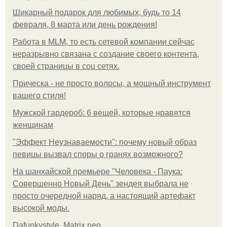
Шикарный подарок для любимых, будь то 14
февраля, 8 марта или день рождения!
Работа в MLM, то есть сетевой компании сейчас
неразрывно связана с создание своего контента,
своей страницы в соц сетях.
Прическа - не просто волосы, а мощный инструмент
вашего стиля!
Мужской гардероб: 6 вещей, которые нравятся
женщинам
"Эффект Неузнаваемости": почему новый образ
певицы вызвал споры о гранях возможного?
На шанхайской премьере "Человека - Паука:
Совершенно Новый День" зендея выбрала не
просто очередной наряд, а настоящий артефакт
высокой моды.
Dafunkystyle. Matrix neo.