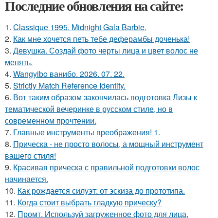
Последние обновления на сайте:
1.
Classique 1995. Midnight Gala Barbie.
2.
Как мне хочется петь тебе деферамбы доченька!
3.
Девушка. Создай фото черты лица и цвет волос не
менять.
4.
Wangyibo ванибо. 2026. 07. 22.
5.
Strictly Match Reference Identity.
6.
Вот таким образом закончилась подготовка Лизы к
тематической вечеринке в русском стиле, но в
современном прочтении.
7.
Главные инструменты преображения! 1.
8.
Прическа - не просто волосы, а мощный инструмент
вашего стиля!
9.
Красивая прическа с правильной подготовки волос
начинается.
10.
Как рождается силуэт: от эскиза до прототипа.
11.
Когда стоит выбрать гладкую прическу?
12.
Промт. Используй загруженное фото для лица,