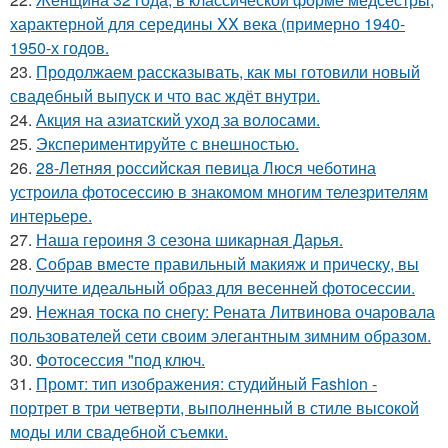
характерной для середины XX века (примерно 1940-
1950-х годов.
23.
Продолжаем рассказывать, как мы готовили новый
свадебный выпуск и что вас ждёт внутри.
24.
Акция на азиатский уход за волосами.
25.
Экспериментируйте с внешностью.
26.
28-Летняя российская певица Люся чеботина
устроила фотосессию в знакомом многим телезрителям
интерьере.
27.
Наша героиня 3 сезона шикарная Дарья.
28.
Собрав вместе правильный макияж и прическу, вы
получите идеальный образ для весенней фотосессии.
29.
Нежная тоска по снегу: Рената Литвинова очаровала
пользователей сети своим элегантным зимним образом.
30.
Фотосессия "под ключ.
31.
Промт: тип изображения: студийный Fashion -
портрет в три четверти, выполненный в стиле высокой
моды или свадебной съемки.