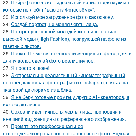
32.
Нейрофотосессия - идеальный вариант для мужчин,
которые не любят "всю эту Фотосъёмку".
33.
Используй моё загруженное фото как основу.
34.
Создай портрет, не меняя черты лица.
35.
Портрет роскошной молодой женщины в стиле
высокой моды (High Fashion), позирующей на фоне из
газетных листов.
36.
Промт. Не меняя внешности женщины с фото, цвет и
длину волос сделай фото реалистичное.
37.
Я просто в шоке!
38.
Экстремально реалистичный кинематографичный
портрет, как живая фотография из Instagram, снятая на
тканевой циклораме из шёлка.
39.
Я не беру готовые промты у других AI - креаторов, я
их создаю лично!
40.
Сохрани идентичность, черты лица, пропорции и
внешний вид женщины с референсного изображения.
41.
Промпт: это профессиональное
высокодетализированное постановочное фото, модная