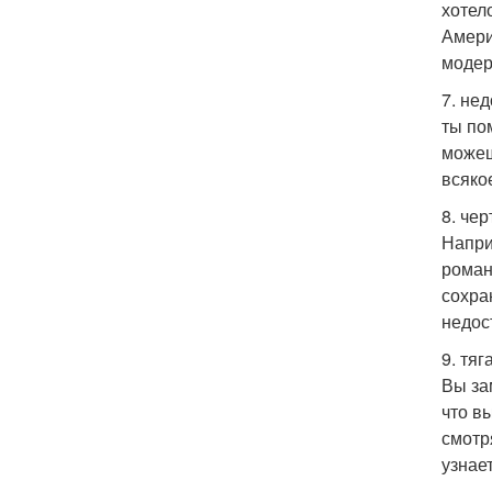
хотел
Амери
модер
7. не
ты по
можеш
всяко
8. че
Напри
роман
сохра
недос
9. тяг
Вы за
что в
смотря
узнае