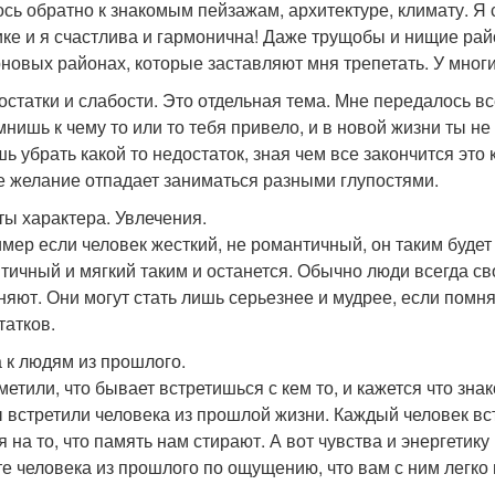
ось обратно к знакомым пейзажам, архитектуре, климату. Я 
ке и я счастлива и гармонична! Даже трущобы и нищие рай
новых районах, которые заставляют мня трепетать. У многи
достатки и слабости. Это отдельная тема. Мне передалось вс
мнишь к чему то или то тебя привело, и в новой жизни ты не
ь убрать какой то недостаток, зная чем все закончится это 
е желание отпадает заниматься разными глупостями.
рты характера. Увлечения.
мер если человек жесткий, не романтичный, он таким будет 
тичный и мягкий таким и останется. Обычно люди всегда с
няют. Они могут стать лишь серьезнее и мудрее, если помн
татков.
а к людям из прошлого.
метили, что бывает встретишься с кем то, и кажется что зна
ы встретили человека из прошлой жизни. Каждый человек вст
 на то, что память нам стирают. А вот чувства и энергетику 
те человека из прошлого по ощущению, что вам с ним легко 