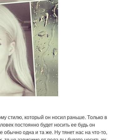
ому стилю, который он носил раньше. Только в
еловек постоянно будет носить ее будь он
 обычно одна и та же. Ну тянет нас на что-то,
, то не зависимо от пола вы будете носить их.