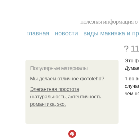
полезная информация о 
главная
новости
виды макияжа и пр
? 1
Это ф
Думаю
Популярные материалы
1 во 
Мы делаем отличное фотоtehd?
случа
Элегантная простота
чем н
(натуральность, аутентичность,
романтика, эко.