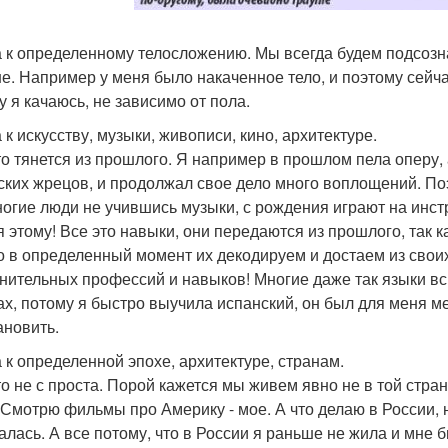
га к определенному телосложению. Мы всегда будем подсозн
е. Например у меня было накаченное тело, и поэтому сейча
у я качаюсь, не зависимо от пола.
а к искусству, музыки, живописи, кино, архитектуре.
то тянется из прошлого. Я например в прошлом пела оперу,
ских жрецов, и продолжал свое дело много воплощений. Поэ
ногие люди не учившись музыки, с рождения играют на инстру
я этому! Все это навыки, они передаются из прошлого, та
о в определенный момент их декодируем и достаем из своих т
нительных профессий и навыков! Многие даже так языки в
ах, потому я быстро выучила испанский, он был для меня ме
ановить.
а к определенной эпохе, архитектуре, странам.
то не с проста. Порой кажется мы живем явно не в той стран
 Смотрю фильмы про Америку - мое. А что делаю в России, 
алась. А все потому, что в России я раньше не жила и мне 