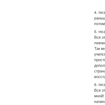
4. тя
раньш
потом
5. тяг
Все э
певче
Так м
училс
прост
допол
стран
восст
6. тяг
Все э
мной!
начин