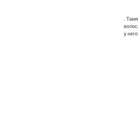
. Так
волос
у него