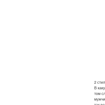
2 сти
В как
том с
мужчи
так в