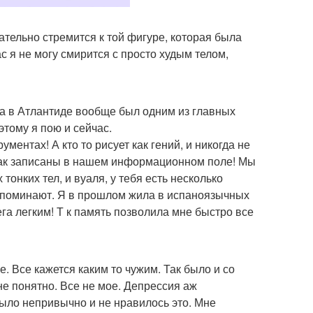
ательно стремится к той фигуре, которая была
с я не могу смирится с просто худым телом,
 а в Атлантиде вообще был одним из главных
тому я пою и сейчас.
ментах! А кто то рисует как гений, и никогда не
к как записаны в нашем информационном поле! Мы
онких тел, и вуаля, у тебя есть несколько
споминают. Я в прошлом жила в испаноязычных
га легким! Т к память позволила мне быстро все
е. Все кажется каким то чужим. Так было и со
не понятно. Все не мое. Депрессия аж
было непривычно и не нравилось это. Мне