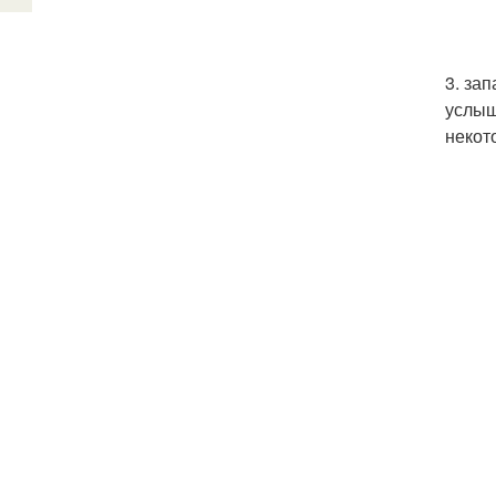
3. за
услыш
некот