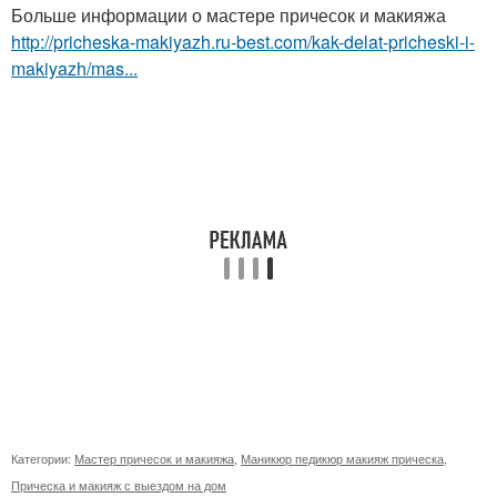
Больше информации о мастере причесок и макияжа
http://pricheska-makiyazh.ru-best.com/kak-delat-pricheski-i-
makiyazh/mas...
Категории:
Мастер причесок и макияжа
,
Маникюр педикюр макияж прическа
,
Прическа и макияж с выездом на дом