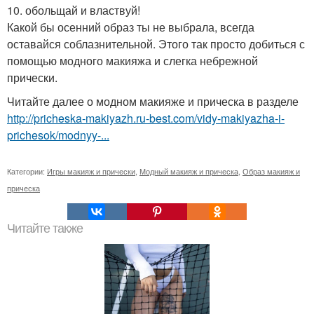
10. обольщай и властвуй!
Какой бы осенний образ ты не выбрала, всегда
оставайся соблазнительной. Этого так просто добиться с
помощью модного макияжа и слегка небрежной
прически.
Читайте далее о модном макияже и прическа в разделе
http://pricheska-makiyazh.ru-best.com/vidy-makiyazha-i-
prichesok/modnyy-...
Категории:
Игры макияж и прически
,
Модный макияж и прическа
,
Образ макияж и
прическа
Читайте также