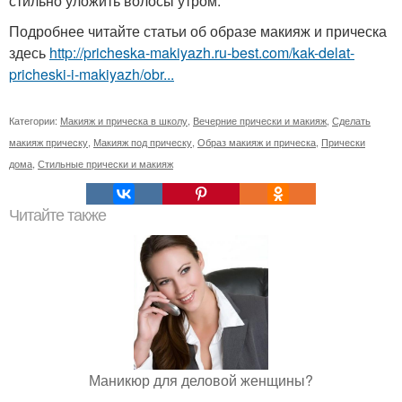
стильно уложить волосы утром.
Подробнее читайте статьи об образе макияж и прическа
здесь
http://pricheska-makiyazh.ru-best.com/kak-delat-
pricheski-i-makiyazh/obr...
Категории:
Макияж и прическа в школу
,
Вечерние прически и макияж
,
Сделать
макияж прическу
,
Макияж под прическу
,
Образ макияж и прическа
,
Прически
дома
,
Стильные прически и макияж
Читайте также
Маникюр для деловой женщины?