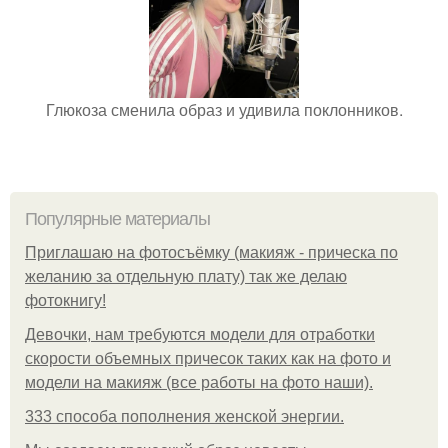
Глюкоза сменила образ и удивила поклонников.
Популярные материалы
Приглашаю на фотосъёмку (макияж - прическа по
желанию за отдельную плату) так же делаю
фотокнигу!
Девочки, нам требуются модели для отработки
скорости объемных причесок таких как на фото и
модели на макияж (все работы на фото наши).
333 способа пополнения женской энергии.