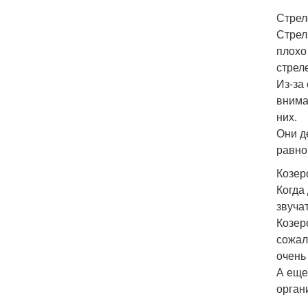
Стрел
Стрел
плохо
стрел
Из-за
внима
них.
Они д
равно
Козер
Когда
звуча
Козер
сожал
очень
А еще
орган