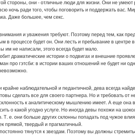
гой стороны, они - отличные люди для жизни. Они не умеют 
всю ночь ради того, чтобы поговорить и поддержать вас. М
ака. Даже большее, чем секс.
внимания и уважения требуют. Поэтому перед тем, как пред
ым в процессе будет он. Они лесть и пребывание в центре
ы им не написали, этого всегда будет мало.
юбит драматические истории о подвигах и внешние проявлен
оман про гэтсби: в истории ваших отношений не будет ни од
невозможно.
и крайне наблюдательной и педантичной, дева всегда найдет
отовы сделать все для своего партнера. Но и требовать от не
склонность к аналитическому мышлению имеет. А еще она в
сить о какой угодно услуге. Но иногда девы похожи на шок
о. Т. е. они больше других склонны попадать под чужое вли
ек прямой, твердый и прагматичный.
постоянно тянутся к звездам. Поэтому вы должны стремитьс