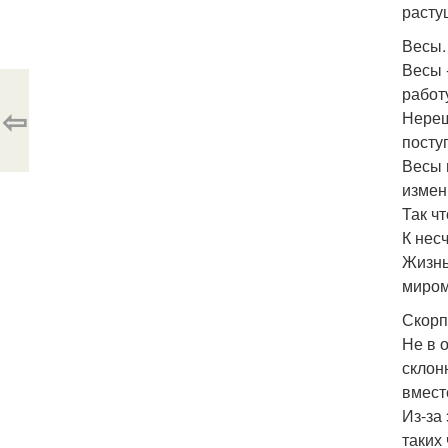
расту
Весы.
Весы 
работ
⇦
Нереш
посту
Весы 
измен
Так ч
К нес
Жизнь
миром
Скорп
Не в 
склон
вмест
Из-за
таких