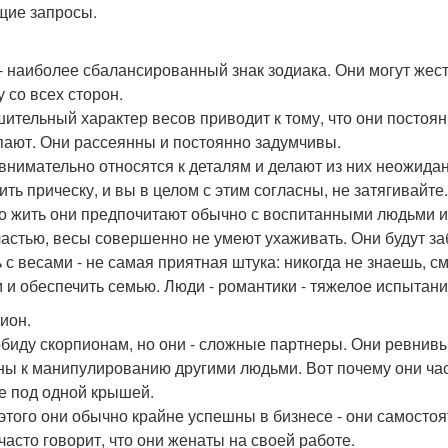
щие запросы.
- наиболее сбалансированный знак зодиака. Они могут жест
у со всех сторон.
ительный характер весов приводит к тому, что они постоя
пают. Они рассеянны и постоянно задумчивы.
внимательно относятся к деталям и делают из них неожида
ить прическу, и вы в целом с этим согласны, не затягивайт
то жить они предпочитают обычно с воспитанными людьми и
частью, весы совершенно не умеют ухаживать. Они будут за
 с весами - не самая приятная штука: никогда не знаешь, см
 и обеспечить семью. Люди - романтики - тяжелое испыта
ион.
обиду скорпионам, но они - сложные партнеры. Они ревнивы,
ны к манипулированию другими людьми. Вот почему они част
е под одной крышей.
 этого они обычно крайне успешны в бизнесе - они самосто
 часто говорит, что они женаты на своей работе.