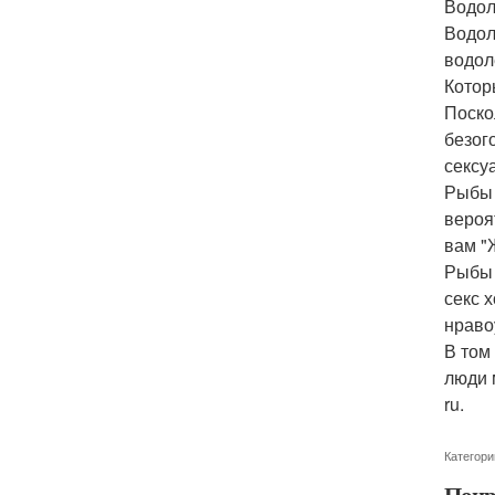
Водол
Водол
водол
Котор
Поско
безог
сексу
Рыбы 
вероя
вам "
Рыбы 
секс 
нраво
В том
люди 
ru.
Категори