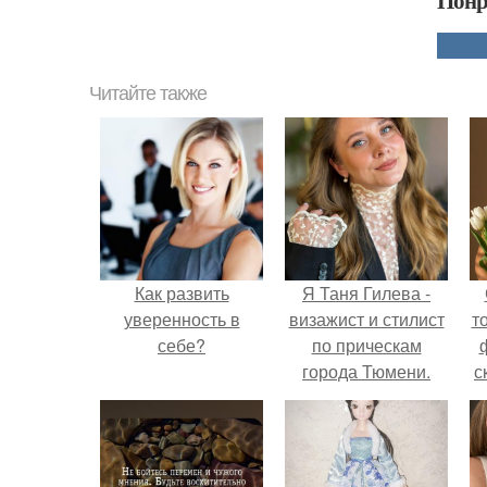
Понр
Читайте также
Как развить
Я Таня Гилева -
уверенность в
визажист и стилист
т
себе?
по прическам
города Тюмени.
с