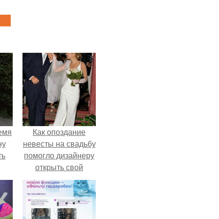
емя
Как опоздание
ну
невесты на свадьбу
ть
помогло дизайнеру
открыть свой
бренд.