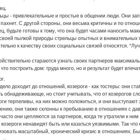
ец.
ьцы - привлекательные и простые в общении люди. Они запро
 пахнет. С другой стороны, они весьма критичны и по отнош
ец, будьте готовы к тому, что она будет часами наносить мак
 своей пылкой природы стрельцы опытных и внимательных 
тельно к качеству своих социальных связей относятся. "Луч
ействительно стараются узнать своих партнеров максималь
 что построить дом: труда много, но и результат будет впеч
ог.
 дело доходит до отношений, козероги - как тостеры: они ста
ть обнадеживающе, но стоит учитывать, что от козерогов с
оги терпеливы, на них можно положиться, и они выступают 
ению, они также склонны к пребыванию в отношениях с да
 часто они цепляются за партнеров, когда те утратили к ним
 козероги ненавидят быть или казаться уязвимыми. Так что
изовать масштабный, хронический кризис в отношениях. Быс