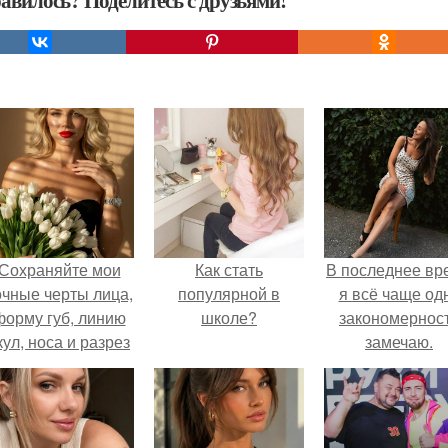
авилось? Поделитесь с друзьями!
Сохраняйте мои
Как стать
В последнее вр
очные черты лица,
популярной в
я всё чаще од
форму губ, линию
школе?
закономернос
кул, носа и разрез
замечаю.
глаз.