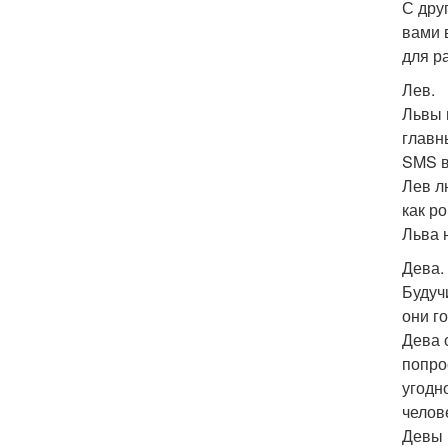
С дру
вами 
для р
Лев.
Львы 
главн
SMS в
Лев л
как р
Льва 
Дева.
Будуч
они г
Дева 
попро
угодн
челов
Девы 