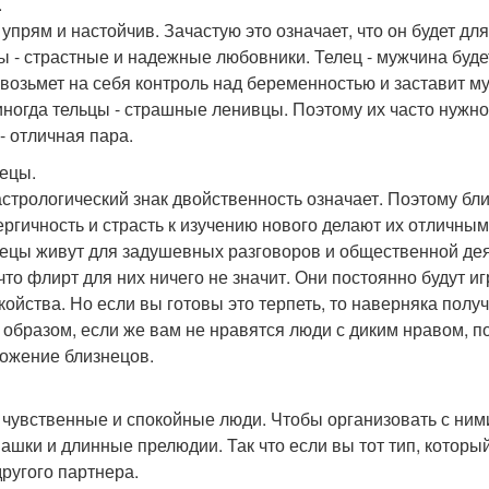
.
 упрям и настойчив. Зачастую это означает, что он будет дл
ы - страстные и надежные любовники. Телец - мужчина буд
 возьмет на себя контроль над беременностью и заставит му
иногда тельцы - страшные ленивцы. Поэтому их часто нужно 
- отличная пара.
ецы.
астрологический знак двойственность означает. Поэтому близ
ергичность и страсть к изучению нового делают их отличны
ецы живут для задушевных разговоров и общественной дея
 что флирт для них ничего не значит. Они постоянно будут иг
койства. Но если вы готовы это терпеть, то наверняка полу
 образом, если же вам не нравятся люди с диким нравом, п
ожение близнецов.
- чувственные и спокойные люди. Чтобы организовать с ним
ашки и длинные прелюдии. Так что если вы тот тип, которы
другого партнера.