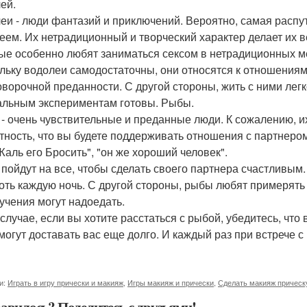
ей.
еи - люди фантазий и приключений. Вероятно, самая распу
еем. Их нетрадиционный и творческий характер делает их
ые особенно любят заниматься сексом в нетрадиционных м
льку водолеи самодостаточны, они относятся к отношениям к
оворочной преданности. С другой стороны, жить с ними легк
альным экспериментам готовы. Рыбы.
- очень чувствительные и преданные люди. К сожалению, их
тность, что вы будете поддерживать отношения с партнером 
Жаль его Бросить", "он же хороший человек".
пойдут на все, чтобы сделать своего партнера счастливым. 
хоть каждую ночь. С другой стороны, рыбы любят примерять 
учения могут надоедать.
 случае, если вы хотите расстаться с рыбой, убедитесь, чт
могут доставать вас еще долго. И каждый раз при встрече с 
и:
Играть в игру прически и макияж
,
Игры макияж и прически
,
Сделать макияж прическ