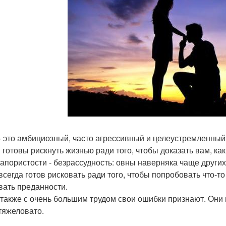
- это амбициозный, часто агрессивный и целеустремленный ч
и готовы рискнуть жизнью ради того, чтобы доказать вам, ка
напористости - безрассудность: овны наверняка чаще других
всегда готов рисковать ради того, чтобы попробовать что-то
вать преданности.
также с очень большим трудом свои ошибки признают. Они п
тяжеловато.