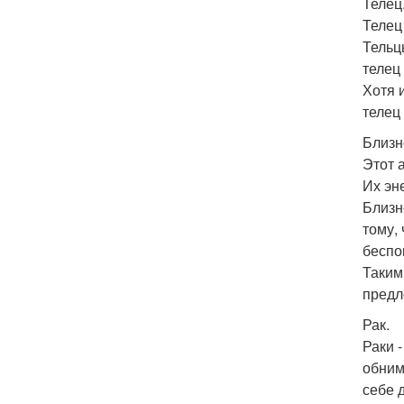
Телец
Телец
Тельц
телец
Хотя 
телец 
Близн
Этот 
Их эн
Близн
тому,
беспо
Таким
предл
Рак.
Раки 
обним
себе 