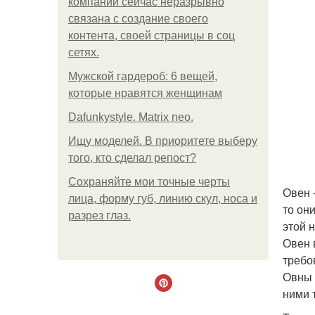
компании сейчас неразрывно
связана с создание своего
контента, своей страницы в соц
сетях.
Мужской гардероб: 6 вещей,
которые нравятся женщинам
Dafunkystyle. Matrix neo.
Ищу моделей. В приоритете выберу
того, кто сделал репост?
Сохраняйте мои точные черты
Овен 
лица, форму губ, линию скул, носа и
то он
разрез глаз.
этой 
Овен 
требо
Овны 
ними 