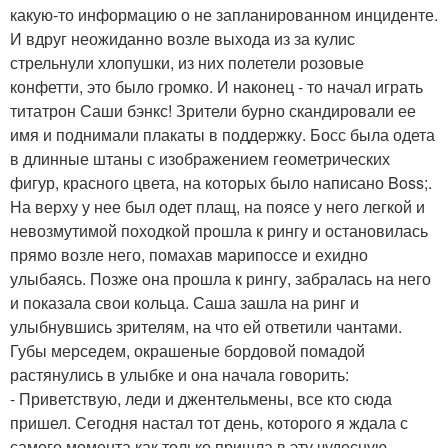
какую-то информацию о не запланированном инциденте.
И вдруг неожиданно возле выхода из за кулис
стрельнули хлопушки, из них полетели розовые
конфетти, это было громко. И наконец - то начал играть
титатрон Саши бэнкс! Зрители бурно скандировали ее
имя и поднимали плакаты в поддержку. Босс была одета
в длинные штаны с изображением геометрических
фигур, красного цвета, на которых было написано Boss;.
На верху у нее был одет плащ, на поясе у него легкой и
невозмутимой походкой прошла к рингу и остановилась
прямо возле него, помахав марипоссе и ехидно
улыбаясь. Позже она прошла к рингу, забралась на него
и показала свои кольца. Саша зашла на ринг и
улыбнувшись зрителям, на что ей ответили чантами.
Губы мерседем, окрашеные бордовой помадой
растянулись в улыбке и она начала говорить:
- Приветствую, леди и джентельмены, все кто сюда
пришел. Сегодня настал тот день, которого я ждала с
самого момента как только пришла в эту чудесную