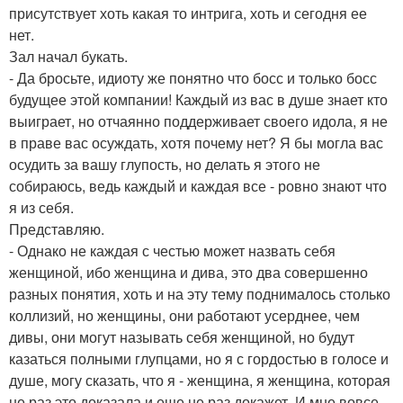
присутствует хоть какая то интрига, хоть и сегодня ее
нет.
Зал начал букать.
- Да бросьте, идиоту же понятно что босс и только босс
будущее этой компании! Каждый из вас в душе знает кто
выиграет, но отчаянно поддерживает своего идола, я не
в праве вас осуждать, хотя почему нет? Я бы могла вас
осудить за вашу глупость, но делать я этого не
собираюсь, ведь каждый и каждая все - ровно знают что
я из себя.
Представляю.
- Однако не каждая с честью может назвать себя
женщиной, ибо женщина и дива, это два совершенно
разных понятия, хоть и на эту тему поднималось столько
коллизий, но женщины, они работают усерднее, чем
дивы, они могут называть себя женщиной, но будут
казаться полными глупцами, но я с гордостью в голосе и
душе, могу сказать, что я - женщина, я женщина, которая
не раз это доказала и еще не раз докажет. И мне вовсе