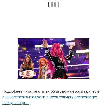
Подробнее читайте статьи об играх макияж и прически
http://pricheska-makiyazh.ru-best.com/igry-pricheski/igry-
makiyazh-i-pri...