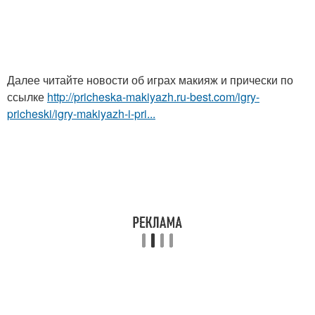
Далее читайте новости об играх макияж и прически по
ссылке
http://pricheska-makiyazh.ru-best.com/igry-
pricheski/igry-makiyazh-i-pri...