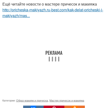
Ещё читайте новости о мастере причесок и макияжа
http://pricheska-makiyazh.ru-best.com/kak-delat-pricheski-i-
makiyazh/mas...
Категории:
Образ макияж и прическа
,
Мастер причесок и макияжа