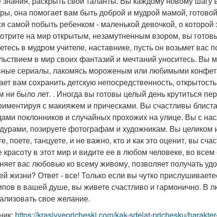
 знания, раскрыть свои таланты. Вы каждому новому шагу в 
ры, она помогает вам быть доброй и мудрой мамой, готово
ся самой побыть ребенком - маленькой девочкой, о которой
отрите на мир открытым, незамутненным взором, вы готов
етесь в мудром учителе, наставнике, пусть он возьмет вас п
льствием в мир своих фантазий и мечтаний уноситесь. Вы
ные сериалы, лакомясь мороженым или любимыми конфетам
ает вам сохранить детскую непосредственность, открытость
м ни было лет. . Иногда вы готовы целый день крутиться п
риментируя с макияжем и прическами. Вы счастливы блист
дами поклонников и случайных прохожих на улице. Вы с на
дурами, позируете фотографам и художникам. Вы целиком и
е, поете, танцуете, и не важно, кто и как это оценит, вы с
е красоту в этот мир и видите ее в любом человеке, во все
няет вас любовью ко всему живому, позволяет получать удов
ей жизни? Ответ - все! Только если вы чутко прислушиваетес
ипов в вашей душе, вы живете счастливо и гармонично. В л
еализовать свое желание.
ник:
https://krasivyepricheski.com/kak-sdelat-prichesku/harakt