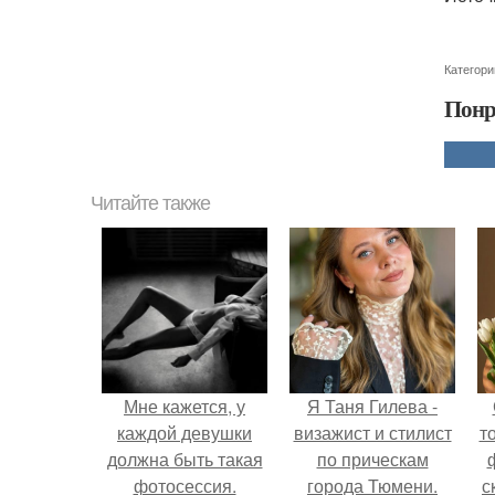
Категори
Понр
Читайте также
Мне кажется, у
Я Таня Гилева -
каждой девушки
визажист и стилист
т
должна быть такая
по прическам
фотосессия.
города Тюмени.
с