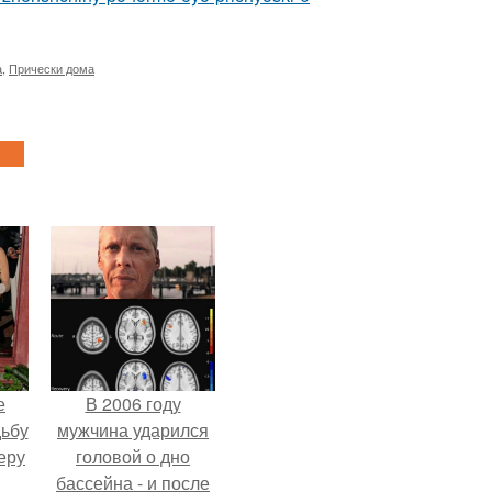
а
,
Прически дома
е
В 2006 году
дьбу
мужчина ударился
еру
головой о дно
бассейна - и после