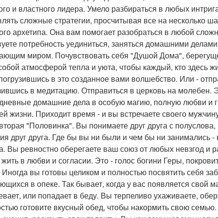
ого и властного лидера. Умело разбираться в любых интриг
влять сложные стратегии, просчитывая все на несколько ша
ого архетипа. Она вам помогает разобраться в любой сложн
вуете потребность уединиться, заняться домашними делами -
ающим миром. Почувствовать себя "Душой Дома", берегущей
собой атмосферой тепла и уюта, чтобы каждый, кто здесь жи
 погрузившись в это созданное вами волшебство. Или - отп
зившись в медитацию. Отправиться в церковь на молебен. Э
дневные домашние дела в особую магию, полную любви и г
ей жизни. Приходит время - и вы встречаете своего мужчину
вторая "Половинка". Вы понимаете друг друга с полуслова, 
ия друг друга. Где бы вы ни были и чем бы ни занимались - 
а. Вы ревностно оберегаете ваш союз от любых невзгод и р
 жить в любви и согласии. Это - голос богини Геры, покров
. Иногда вы готовы целиком и полностью посвятить себя заб
ющихся в опеке. Так бывает, когда у вас появляется свой м
евает, или попадает в беду. Вы терпеливо ухаживаете, обе
остью готовите вкусный обед, чтобы накормить свою семью