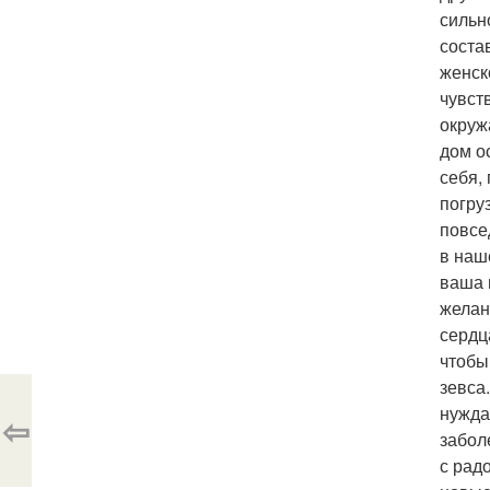
сильн
соста
женск
чувст
окруж
дом о
себя,
погру
повсе
в наш
ваша 
желан
сердц
чтобы
зевса
нужда
⇦
забол
с рад