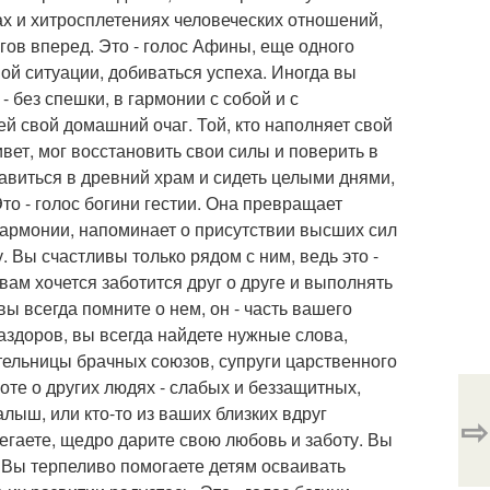
ах и хитросплетениях человеческих отношений,
гов вперед. Это - голос Афины, еще одного
ой ситуации, добиваться успеха. Иногда вы
 без спешки, в гармонии с собой и с
 свой домашний очаг. Той, кто наполняет свой
вет, мог восстановить свои силы и поверить в
равиться в древний храм и сидеть целыми днями,
то - голос богини гестии. Она превращает
армонии, напоминает о присутствии высших сил
. Вы счастливы только рядом с ним, ведь это -
вам хочется заботится друг о друге и выполнять
вы всегда помните о нем, он - часть вашего
аздоров, вы всегда найдете нужные слова,
ительницы брачных союзов, супруги царственного
оте о других людях - слабых и беззащитных,
алыш, или кто-то из ваших близких вдруг
⇨
регаете, щедро дарите свою любовь и заботу. Вы
. Вы терпеливо помогаете детям осваивать