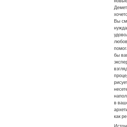
новые
Демет
хочет
Вы см
нужда
удово
любов
помог
бы ва
экспе
взгля
проце
рисует
несет
напол
в ваш
архет
как р
Источ