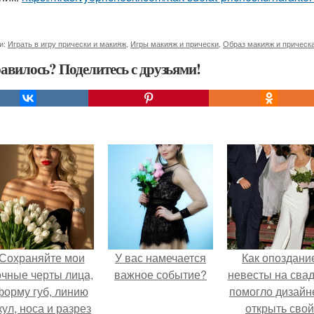
и:
Играть в игру прически и макияж
,
Игры макияж и прически
,
Образ макияж и прическ
авилось? Поделитесь с друзьями!
Сохраняйте мои
У вас намечается
Как опоздани
очные черты лица,
важное событие?
невесты на сва
форму губ, линию
помогло дизайн
кул, носа и разрез
открыть свой