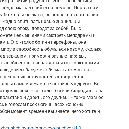
их развитии радуетесь. Это - голос богини
й поддержать и прийти на помощь. Иногда вам
 заботятся и опекают, выполняют все желания.
ы жадно впитывать новые знания. Вы
од свою опеку, поведет за собой. Вы с
 можете целыми днями смотреть мелодрамы и
и. Это - голос богини персефоны, она
 миру и способность обучаться новому, сколько
еред зеркалом, примеряя разные наряды,
ать в обществе, наслаждаться восторженными
слаждением балуете себя массажем и спа -
 полностью погружаетесь в творчество -
частливы сами и делаете счастливыми других. Вы
м окружающем. Это - голос богини Афродиты, она
ольствие и дарить его другим. . Что же главное
ь к голосам всех богинь, всех женских
юбой момент времени вы знаете, чего хотите и
er-zhenshchiny-po-forme-eyo-prichyoski-0