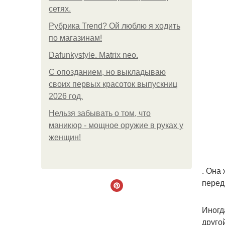
сетях.
Рубрика Trend? Ой люблю я ходить
по магазинам!
Dafunkystyle. Matrix neo.
С опозданием, но выкладываю
своих первых красоток выпускниц
2026 год.
Нельзя забывать о том, что
маникюр - мощное оружие в руках у
женщин!
. Она
перед
Иногд
друго