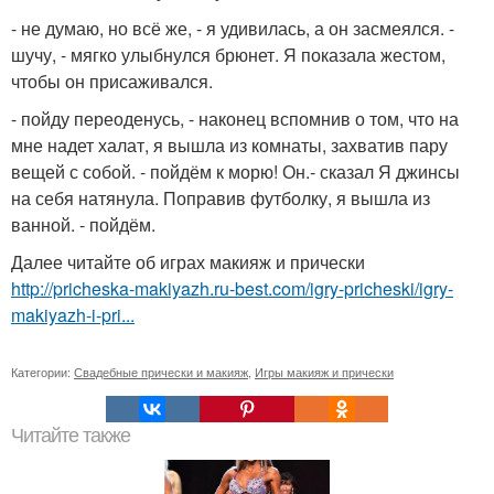
- не думаю, но всё же, - я удивилась, а он засмеялся. -
шучу, - мягко улыбнулся брюнет. Я показала жестом,
чтобы он присаживался.
- пойду переоденусь, - наконец вспомнив о том, что на
мне надет халат, я вышла из комнаты, захватив пару
вещей с собой. - пойдём к морю! Он.- сказал Я джинсы
на себя натянула. Поправив футболку, я вышла из
ванной. - пойдём.
Далее читайте об играх макияж и прически
http://pricheska-makiyazh.ru-best.com/igry-pricheski/igry-
makiyazh-i-pri...
Категории:
Свадебные прически и макияж
,
Игры макияж и прически
Читайте также