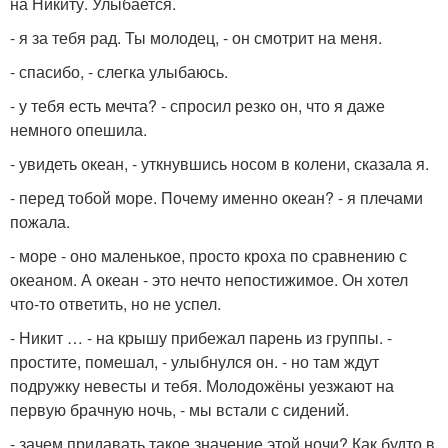
на Никиту. Улыбается.
- я за тебя рад. Ты молодец, - он смотрит на меня.
- спасибо, - слегка улыбаюсь.
- у тебя есть мечта? - спросил резко он, что я даже
немного опешила.
- увидеть океан, - уткнувшись носом в колени, сказала я.
- перед тобой море. Почему именно океан? - я плечами
пожала.
- море - оно маленькое, просто кроха по сравнению с
океаном. А океан - это нечто непостижимое. Он хотел
что-то ответить, но не успел.
- Никит … - на крышу прибежал парень из группы. -
простите, помешал, - улыбнулся он. - но там ждут
подружку невесты и тебя. Молодожёны уезжают на
первую брачную ночь, - мы встали с сидений.
- зачем придавать такое значение этой ночи? Как будто в