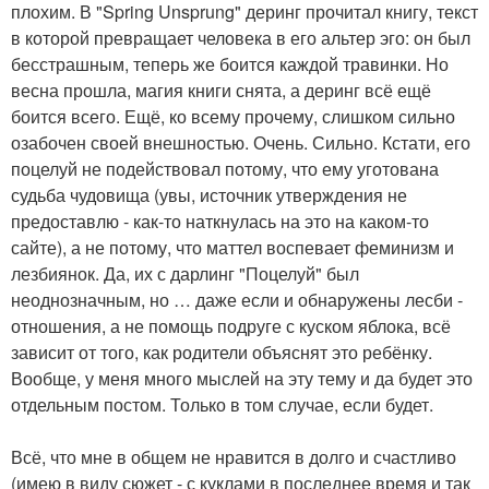
плохим. В "Spring Unsprung" деринг прочитал книгу, текст
в которой превращает человека в его альтер эго: он был
бесстрашным, теперь же боится каждой травинки. Но
весна прошла, магия книги снята, а деринг всё ещё
боится всего. Ещё, ко всему прочему, слишком сильно
озабочен своей внешностью. Очень. Сильно. Кстати, его
поцелуй не подействовал потому, что ему уготована
судьба чудовища (увы, источник утверждения не
предоставлю - как-то наткнулась на это на каком-то
сайте), а не потому, что маттел воспевает феминизм и
лезбиянок. Да, их с дарлинг "Поцелуй" был
неоднозначным, но … даже если и обнаружены лесби -
отношения, а не помощь подруге с куском яблока, всё
зависит от того, как родители объяснят это ребёнку.
Вообще, у меня много мыслей на эту тему и да будет это
отдельным постом. Только в том случае, если будет.
Всё, что мне в общем не нравится в долго и счастливо
(имею в виду сюжет - с куклами в последнее время и так