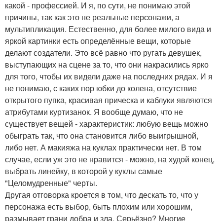
какой - профессией. И я, по сути, не понимаю этой
причины, так как это не реальные персонажи, а
мультипликация. Естественно, для более милого вида и
яркой картинки есть определённые вещи, которые
делают создатели. Это всё равно что ругать девушек,
выступающих на сцене за то, что они накрасились ярко
для того, чтобы их видели даже на последних рядах. И я
не понимаю, с каких пор юбки до колена, отсутствие
открытого пупка, красивая прическа и каблуки являются
атрибутами куртизанок. Я вообще думаю, что не
существует вещей - характеристик: любую вещь можно
обыграть так, что она становится либо выигрышной,
либо нет. А макияжа на куклах практически нет. В том
случае, если уж это не нравится - можно, на худой конец,
выбрать линейку, в которой у куклы самые
"Целомудренные" черты.
Другая отговорка кроется в том, что дескать то, что у
персонажа есть выбор, быть плохим или хорошим,
размывает грани добра и зла. Серьёзно? Многие