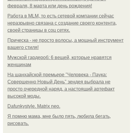
февраля, 8 марта или день рождения!
Работа в MLM, то есть сетевой компании сейчас
неразрывно связана с создание своего контента,
своей страницы в соц сетях.
Прическа - не просто волосы, а мощный инструмент
вашего стиля!
Мужской гардероб: 6 вещей, которые нравятся
женщинам
На шанхайской премьере "Человека - Паука:
Совершенно Новый День" зендея выбрала не
просто очередной наряд, а настоящий артефакт
высокой моды.
Dafunkystyle. Matrix neo.
Я помню мама, мне было пять, любила бегать,
рисовать.