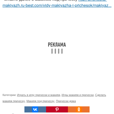
makiyazh.ru-best.com/vidy-makiyazha-i-prichesok/makiyaz...
Категории:
Играть в игру прически и макияж
,
Игры макияж и прически
,
Сделать
макияж прическу
,
Макияж под прическу
,
Прически дома