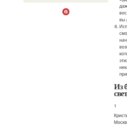
даж
вос
вы 
Исп
смо
нач
воз
кот
эти
нек
при
Из 
све
1
Крист
Москв