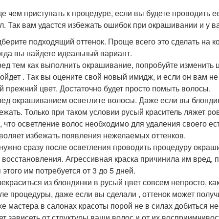
е чем приступать к процедуре, если вы будете проводить е
л. Так вам удастся избежать ошибок при окрашивании и у в
берите подходящий оттенок. Проще всего это сделать на 
огда вы найдете идеальный вариант.
ед тем как выполнить окрашивание, попробуйте изменить ц
ойдет . Так вы оцените свой новый имидж, и если он вам не
й прежний цвет. Достаточно будет просто помыть волосы.
ед окрашиванием осветлите волосы. Даже если вы блондин
ежать. Только при таком условии русый краситель ляжет ров
, что осветление волос необходимо для удаления своего ес
воляет избежать появления нежелаемых оттенков.
нужно сразу после осветления проводить процедуру окраши
 восстановления. Агрессивная краска причинила им вред, 
 этого им потребуется от 3 до 5 дней.
екраситься из блондинки в русый цвет совсем непросто, как
ле процедуры, даже если вы сделали , оттенок может получи
е мастера в салонах красоты порой не в силах добиться не
ет зависеть от структуры ваши волос и от их восприимчиво