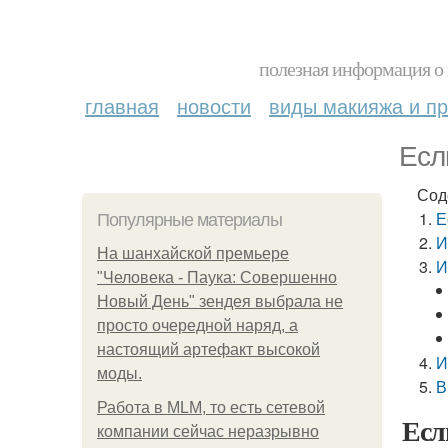
полезная информация о 
главная
новости
виды макияжа и пр
Есл
Сод
Е
Популярные материалы
И
На шанхайской премьере
И
"Человека - Паука: Совершенно
Новый День" зендея выбрала не
просто очередной наряд, а
настоящий артефакт высокой
И
моды.
В
Работа в MLM, то есть сетевой
Есл
компании сейчас неразрывно