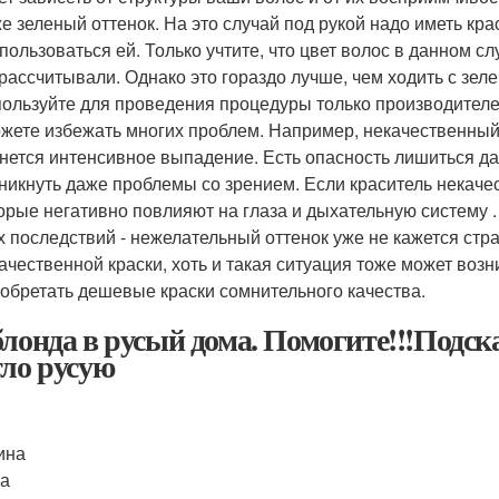
е зеленый оттенок. На это случай под рукой надо иметь кра
пользоваться ей. Только учтите, что цвет волос в данном сл
рассчитывали. Однако это гораздо лучше, чем ходить с зе
ользуйте для проведения процедуры только производителей
жете избежать многих проблем. Например, некачественный 
нется интенсивное выпадение. Есть опасность лишиться да
никнуть даже проблемы со зрением. Если краситель некаче
орые негативно повлияют на глаза и дыхательную систему .
х последствий - нежелательный оттенок уже не кажется с
ачественной краски, хоть и такая ситуация тоже может возн
обретать дешевые краски сомнительного качества.
блонда в русый дома. Помогите!!!Подск
тло русую
ина
а