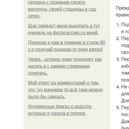
связана с создание своего
Прежд
контента, своей страницы в соц
прави
сетях.
Под
Щас приедут меня выкупать а тут
и т
очередь на фотосессию со мной.
Пер
Приходи к нам в прикиде в стиле 90
под
х и получай подарки от руки вверх!
сво
Пер
Челка - шторка: кому подходит, как
изб
носить и с какими стрижками
том
сочетать.
поз
Мой ответ на комментарий о том,
Не 
что "ну маникюр то всё таки можно
для
было бы сделать.
Для
Интересные факты о красоте,
Пер
которые я узнала в питере.
пос
Даж
буд