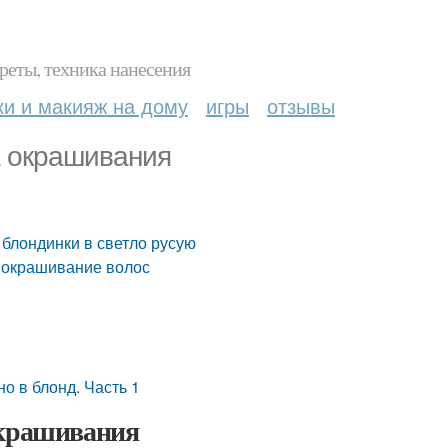
реты, техника нанесения
ки и макияж на дому
игры
отзывы
а окрашивания
 блондинки в светло русую
: окрашивание волос
о в блонд. Часть 1
окрашивания