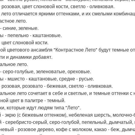
 розовая, цвет слоновой кости, светло - оливковая.
 лето отличается яркими оттенками, и их смелыми комбина
астное лето.
- синие, зеленые.
ы - пепельно - каштановые.
 цвет слоновой кости.
ой цветового ансамбля "Контрастное Лето" будут темные от
ти и динамики добавят.
альное лето.
 - серо-голубые, зеленоватые, ореховые.
ы - мшисто - каштановые, средне - русые.
 розовая, розовато - бежевая, светло - оливковая.
альное лето сочетает в себе и светлые, и темные оттенки
ной цвет в палитре - темный.
ки, которые идут людям типа "Лето".
 - экрю (с бежевым оттенком), небеленая шерсть, молочно-б
 - серебристо-серый, серо-голубой, пепельный, дымчатый, 
невый - розовое дерево, кофе с молоком, какао - беж, дымч