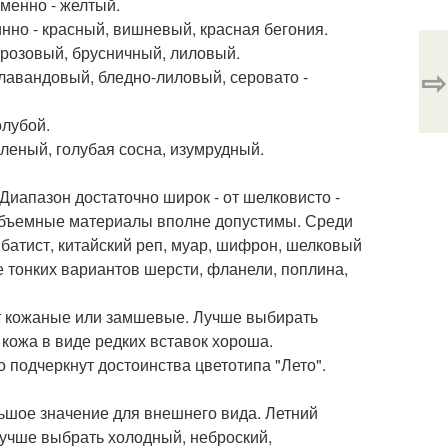
оменно - желтый.
инно - красный, вишневый, красная бегония.
- розовый, брусничный, лиловый.
⇨
 лавандовый, бледно-лиловый, серовато -
олубой.
зеленый, голубая сосна, изумрудный.
 Диапазон достаточно широк - от шелковисто -
о объемные материалы вполне допустимы. Среди
батист, китайский реп, муар, шифрон, шелковый
е тонких вариантов шерсти, фланели, поплина,
ут кожаные или замшевые. Лучше выбирать
 кожа в виде редких вставок хороша.
 подчеркнут достоинства цветотипа "Лето".
льшое значение для внешнего вида. Летний
 лучше выбрать холодный, неброский,