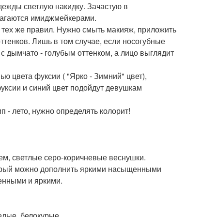
дежды светлую накидку. Зачастую в
лагаются имиджмейкерами.
тех же правил. Нужно смыть макияж, приложить
оттенков. Лишь в том случае, если носогубные
 с дымчато - голубым оттенком, а лицо выглядит
ю цвета фуксии ( "Ярко - Зимний" цвет),
фуксии и синий цвет подойдут девушкам
п - лето, нужно определять колорит!
ем, светлые серо-коричневые веснушки.
торый можно дополнить яркими насыщенными
енными и яркими.
едые, белокурые.