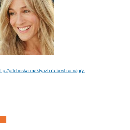
ttp://pricheska-makiyazh.ru-best.com/igry-