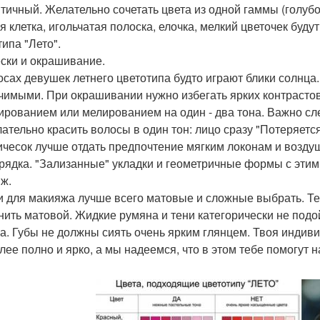
тичный. Желательно сочетать цвета из одной гаммы (голубой
я клетка, игольчатая полоска, елочка, мелкий цветочек буд
типа "Лето".
ски и окрашивание.
осах девушек летнего цветотипа будто играют блики солнца.
чимыми. При окрашивании нужно избегать ярких контрастов
ированием или мелированием на один - два тона. Важно сле
ательно красить волосы в один тон: лицо сразу "Потеряется
ичесок лучше отдать предпочтение мягким локонам и возду
рядка. "Зализанные" укладки и геометричные формы с эти
ж.
и для макияжа лучше всего матовые и сложные выбрать. Т
нить матовой. Жидкие румяна и тени категорически не подо
а. Губы не должны сиять очень ярким глянцем. Твоя индиви
лее полно и ярко, а мы надеемся, что в этом тебе помогут 