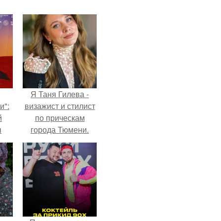
Я Таня Гилева -
и":
визажист и стилист
й
по прическам
ы
города Тюмени.
 о