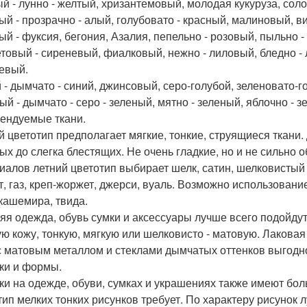
й - лунно - желтый, хризантемовый, молодая кукуруза, сол
ый - прозрачно - алый, голубовато - красный, малиновый, в
ый - фуксия, бегония, Азалия, пепельно - розовый, пыльно 
товый - сиреневый, фиалковый, нежно - лиловый, бледно -
евый.
 - дымчато - синий, джинсовый, серо-голубой, зеленовато-г
ый - дымчато - серо - зеленый, мятно - зеленый, яблочно - 
ендуемые ткани.
й цветотип предполагает мягкие, тонкие, струящиеся ткани.
ых до слегка блестящих. Не очень гладкие, но и не сильн
иалов летний цветотип выбирает шелк, сатин, шелковистый 
т, газ, креп-жоржет, джерси, вуаль. Возможно использовани
 кашемира, твида.
яя одежда, обувь сумки и аксессуары лучше всего подойд
ую кожу, тонкую, мягкую или шелковисто - матовую. Лаковая
с матовым металлом и стеклами дымчатых оттенков выгодно
ки и формы.
ки на одежде, обуви, сумках и украшениях также имеют бо
тип мелких тонких рисунков требует. По характеру рисунок