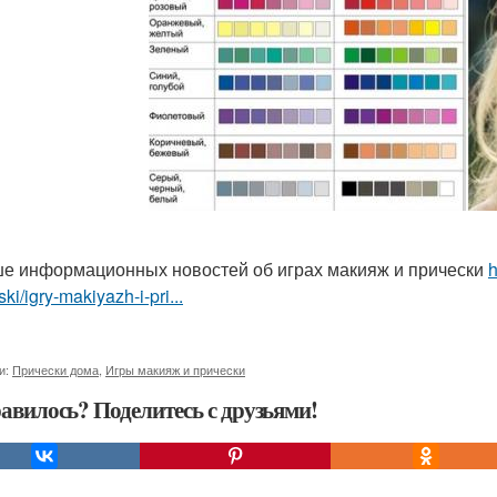
е информационных новостей об играх макияж и прически
h
ski/igry-makiyazh-i-pri...
и:
Прически дома
,
Игры макияж и прически
авилось? Поделитесь с друзьями!