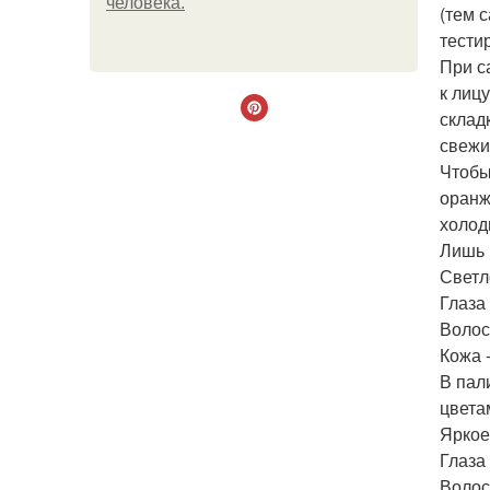
человека.
(тем 
тести
При с
к лиц
склад
свежи
Чтобы
оранж
холод
Лишь 
Светл
Глаза 
Волос
Кожа 
В пал
цвета
Яркое
Глаза
Волос