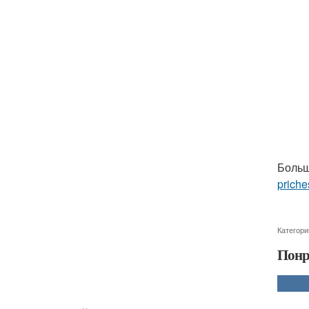
Больш
priche
Категори
Понр