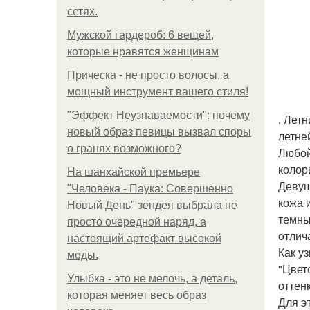
сетях.
Мужской гардероб: 6 вещей,
которые нравятся женщинам
Прическа - не просто волосы, а
мощный инструмент вашего стиля!
"Эффект Неузнаваемости": почему
. Лет
новый образ певицы вызвал споры
летне
о гранях возможного?
Любой
колор
На шанхайской премьере
Девуш
"Человека - Паука: Совершенно
кожа 
Новый День" зендея выбрала не
темны
просто очередной наряд, а
отлич
настоящий артефакт высокой
Как у
моды.
"Цвет
Улыбка - это не мелочь, а деталь,
оттенк
которая меняет весь образ
Для э