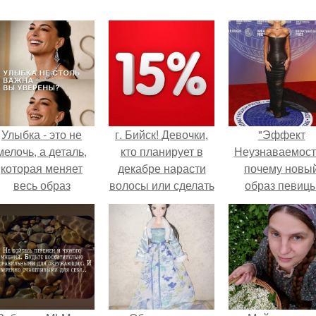
Улыбка - это не
г. Бийск! Девочки,
"Эффект
мелочь, а деталь,
кто планирует в
Неузнаваемост
которая меняет
декабре нарасти
почему новы
весь образ
волосы или сделать
образ певиц
человека.
коррекцию волос, ?
вызвал споры
гранях
возможного?