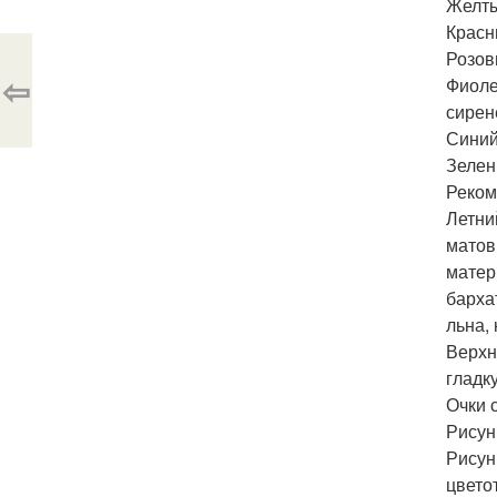
Желты
Красн
Розов
⇦
Фиоле
сирен
Синий
Зелен
Реком
Летни
матов
матер
барха
льна,
Верхн
гладк
Очки 
Рисун
Рисун
цвето