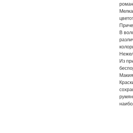
роман
Мелка
цвето
Приче
В вол
разли
колор
Нежел
Из пр
беспо
Макия
Краск
сохра
румян
наибо