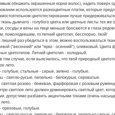
самым обнажить окрашенные корни волос), надеть поверх о
ровании используются разноцветные платки, которые пред
амостоятельном цветотестировании лучше придерживаться 
у ткань дымчато - голубого цвета или цветные листы тех же 
ки, сосуды и вены на лице меньше бросаются в глаза рядом
м, помолодевшим, то летний цветотип, бесспорно, твой!
 лишний раз убедиться в этом, можно воспользоваться ткань
евой ("весенний" или "ярко - осенний"), оливковый. Цвета 
ных цветотипов. Летний цветотип - холодный.
в том случае, если выяснилось, что твой природный цветоти
ое лето.
- голубые, стальные - серые, зелено - голубые.
ы - светло-русые, пепельно - белокурые, сероватые.
- светлая розово - бежевая, фарфоровая с розовым румянц
итре светлое лето должен доминировать светлый цвет, ко
ми, допустимо разбавить акцентными тонами (очень насыщ
 лето.
 - ореховые, голубые.
ы - светло-русые, пепельно - белокурые, пепельно-серые, с