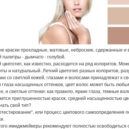
ние краски прохладные, матовые, неброские, сдержанные и
й палитры - дымчато - голубой.
 цветотип, как известно, расходится на ряд колоритов. Мож
иты и натуральный. Летний цветотип разных колоритов, разу
ки со светлой кожей, глазами и волосами принадлежат к све
и глаза насыщенных оттенков, цвет волос может быть любым
е, и светлые оттенки: как правило, яркие глаза, темные во
ается приглушенностью красок, средней насыщенностью цв
знать свой тип?
отестирование", или процесс цветового самоопределения 
и.
того имиджмейкеры рекомендуют полностью освободиться о