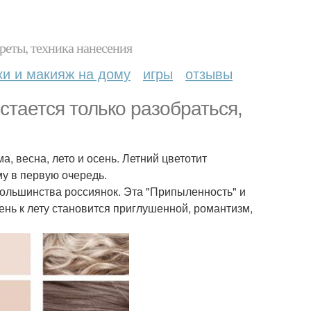
реты, техника нанесения
ки и макияж на дому
игры
отзывы
стается только разобраться,
а, весна, лето и осень. Летний цветотит
му в первую очередь.
ольшинства россиянок. Эта "Припыленность" и
ень к лету становится приглушенной, романтизм,