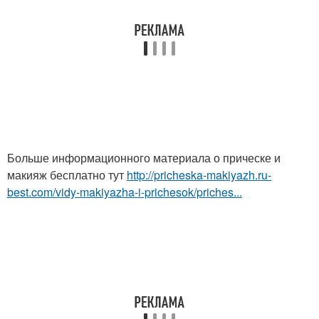
Больше информационного материала о прическе и
макияж бесплатно тут
http://pricheska-makiyazh.ru-
best.com/vidy-makiyazha-i-prichesok/priches...