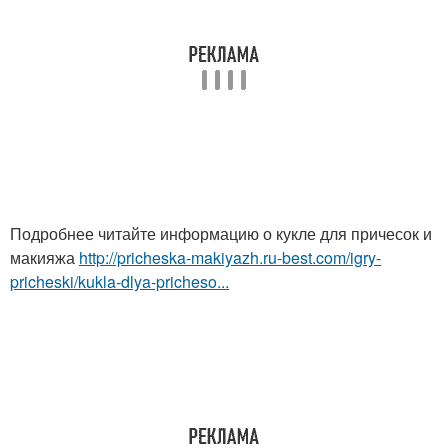
Подробнее читайте информацию о кукле для причесок и
макияжа
http://pricheska-makiyazh.ru-best.com/igry-
pricheski/kukla-dlya-pricheso...