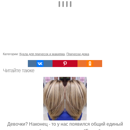
Категории:
Кукла для причесок и макияжа
,
Прически дома
Читайте также
Девочки? Наконец - то у нас появился общий единый