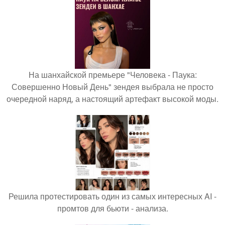
На шанхайской премьере "Человека - Паука:
Совершенно Новый День" зендея выбрала не просто
очередной наряд, а настоящий артефакт высокой моды.
Решила протестировать один из самых интересных AI -
промтов для бьюти - анализа.