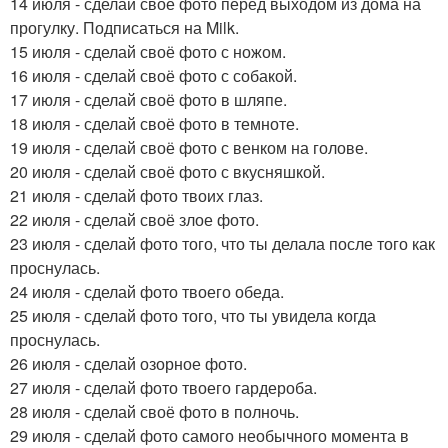
14 июля - сделай своё фото перед выходом из дома на
прогулку. Подписаться на Milk.
15 июля - сделай своё фото с ножом.
16 июля - сделай своё фото с собакой.
17 июля - сделай своё фото в шляпе.
18 июля - сделай своё фото в темноте.
19 июля - сделай своё фото с венком на голове.
20 июля - сделай своё фото с вкусняшкой.
21 июля - сделай фото твоих глаз.
22 июля - сделай своё злое фото.
23 июля - сделай фото того, что ты делала после того как
проснулась.
24 июля - сделай фото твоего обеда.
25 июля - сделай фото того, что ты увидела когда
проснулась.
26 июля - сделай озорное фото.
27 июля - сделай фото твоего гардероба.
28 июля - сделай своё фото в полночь.
29 июля - сделай фото самого необычного момента в