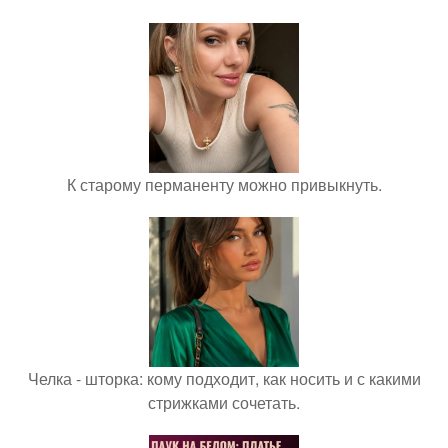
К старому перманенту можно привыкнуть.
Челка - шторка: кому подходит, как носить и с какими
стрижками сочетать.