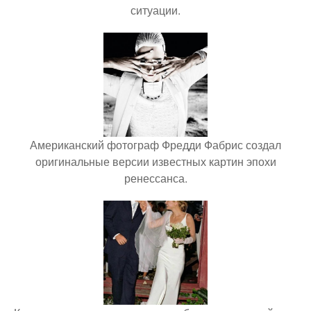
ситуации.
Американский фотограф Фредди Фабрис создал
оригинальные версии известных картин эпохи
ренессанса.