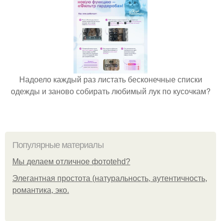
Надоело каждый раз листать бесконечные списки
одежды и заново собирать любимый лук по кусочкам?
Популярные материалы
Мы делаем отличное фотоtehd?
Элегантная простота (натуральность, аутентичность,
романтика, эко.