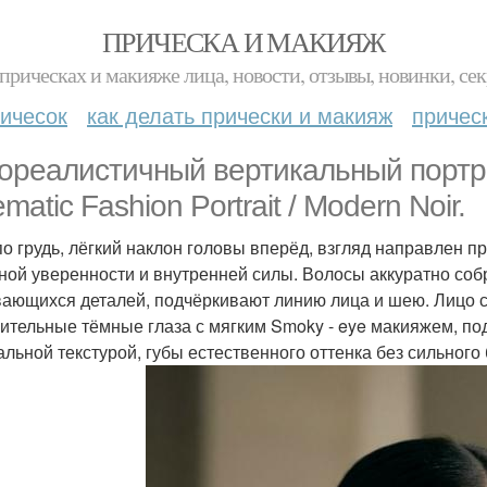
ПРИЧЕСКА И МАКИЯЖ
прическах и макияже лица, новости, отзывы, новинки, сек
ичесок
как делать прически и макияж
причес
ореалистичный вертикальный портр
matic Fashion Portrait / Modern Noir.
по грудь, лёгкий наклон головы вперёд, взгляд направлен пр
ной уверенности и внутренней силы. Волосы аккуратно собр
ающихся деталей, подчёркивают линию лица и шею. Лицо с 
ительные тёмные глаза с мягким Smoky - eye макияжем, по
альной текстурой, губы естественного оттенка без сильного