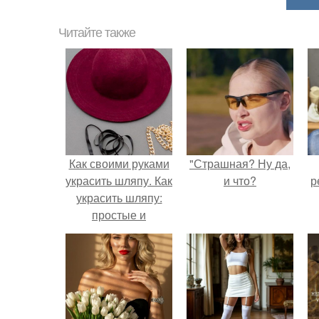
Читайте также
Как своими руками
"Страшная? Ну да,
украсить шляпу. Как
и что?
р
украсить шляпу:
простые и
эффектные
способы