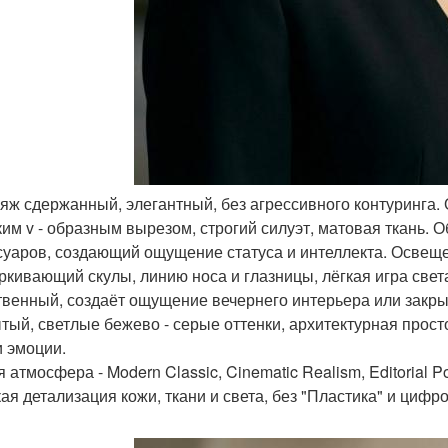
ияж сдержанный, элегантный, без агрессивного контуринга
ким v - образным вырезом, строгий силуэт, матовая ткань. 
суаров, создающий ощущение статуса и интеллекта. Освеще
ркивающий скулы, линию носа и глазницы, лёгкая игра света
твенный, создаёт ощущение вечернего интерьера или закры
тый, светлые бежево - серые оттенки, архитектурная простот
и эмоции.
атмосфера - Modern Classic, Cinematic Realism, Editorial Por
ая детализация кожи, ткани и света, без "Пластика" и цифр