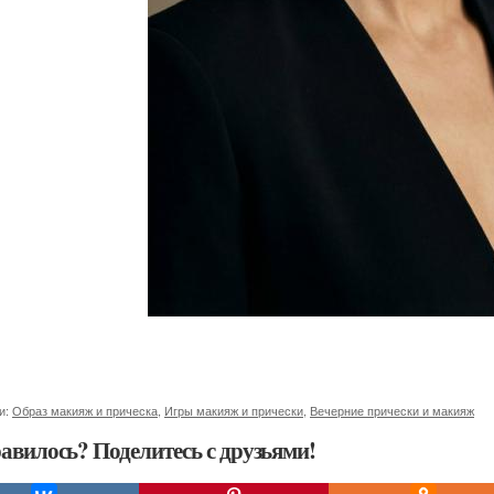
и:
Образ макияж и прическа
,
Игры макияж и прически
,
Вечерние прически и макияж
авилось? Поделитесь с друзьями!