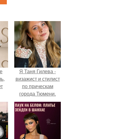
не
Я Таня Гилева -
ь,
визажист и стилист
ет
по прическам
города Тюмени.