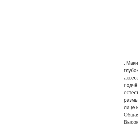
. Мак
глубо
аксес
подчё
естес
размы
лице 
Общая 
Высок