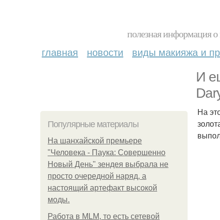
полезная информация о 
главная
новости
виды макияжа и пр
И е
Dar
На эт
золот
Популярные материалы
выпол
На шанхайской премьере
"Человека - Паука: Совершенно
Новый День" зендея выбрала не
просто очередной наряд, а
настоящий артефакт высокой
моды.
Работа в MLM, то есть сетевой