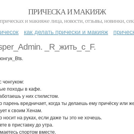
ПРИЧЕСКА И МАКИЯЖ
прическах и макияже лица, новости, отзывы, новинки, сек
ичесок
как делать прически и макияж
причес
sper_Admin. _R_жить_с_F.
онгук_Bts.
с чонгуком:
тые походы в кафе.
работаешь у них стилистом.
то парень вредничает, когда ты делаешь ему причёску или ж
нует к своим Хенам.
о носит на руках, если даже ты это не хочешь.
ете в приставку до утра.
имаетесь спортом вместе.