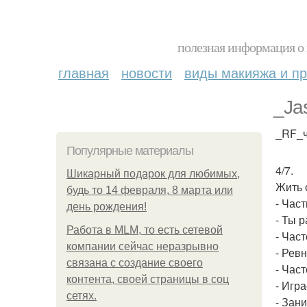
полезная информация о 
главная
новости
виды макияжа и пр
_Ja
_RF_ч
Популярные материалы
4/7.
Шикарный подарок для любимых,
Жить 
будь то 14 февраля, 8 марта или
- Час
день рождения!
- Ты 
Работа в MLM, то есть сетевой
- Час
компании сейчас неразрывно
- Рев
связана с создание своего
- Част
контента, своей страницы в соц
- Игра
сетях.
- Зан