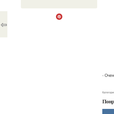
⇦
- Оче
Категори
Понр