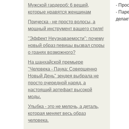
- Про
Мужской гардероб: 6 вещей,
- Пар
которые нравятся женщинам
делае
Прическа - не просто волосы, а
мощный инструмент вашего стиля!
"Эффект Неузнаваемости": почему
новый образ певицы вызвал споры
о гранях возможного?
На шанхайской премьере
"Человека - Паука: Совершенно
Новый День" зендея выбрала не
просто очередной наряд, а
настоящий артефакт высокой
моды.
Улыбка - это не мелочь, а деталь,
которая меняет весь образ
человека.