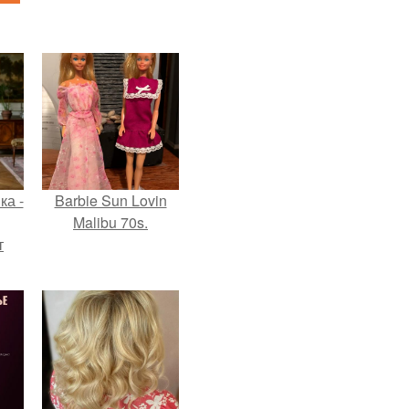
ка -
Barbie Sun Lovin
Malibu 70s.
т
о и
бои