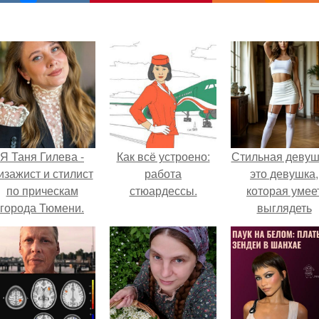
Я Таня Гилева -
Как всё устроено:
Стильная девуш
изажист и стилист
работа
это девушка,
по прическам
стюардессы.
которая умее
города Тюмени.
выглядеть
привлекательн
элегантно в лю
ситуации.