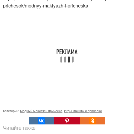
prichesok/modnyy-makiyazh-i-pricheska
Категории:
Модный макияж и прическа
,
Игры макияж и прически
Читайте также