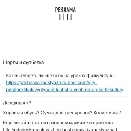
Шорты и футболка
Как выглядеть лучше всех на уроках физкультуры
https://pricheska-makiyazh.ru-best.com/igry-
pricheski/kak-vyglyadet-luchshe-vseh-na-uroke-fizkultury
Дезодорант?
Хорошая обувь? Сумка для тренировок? Косметичка? .
Ещё читайте статьи о модном макияже и прическа
http://pricheska-makiyazh.ru-best.com/vidy-makiyazha-i-