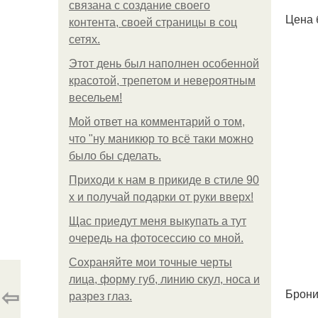
связана с создание своего
Цена 
контента, своей страницы в соц
сетях.
Этот день был наполнен особенной
красотой, трепетом и невероятным
весельем!
Мой ответ на комментарий о том,
что "ну маникюр то всё таки можно
было бы сделать.
Приходи к нам в прикиде в стиле 90
х и получай подарки от руки вверх!
Щас приедут меня выкупать а тут
очередь на фотосессию со мной.
Сохраняйте мои точные черты
лица, форму губ, линию скул, носа и
⇦
Брони
разрез глаз.