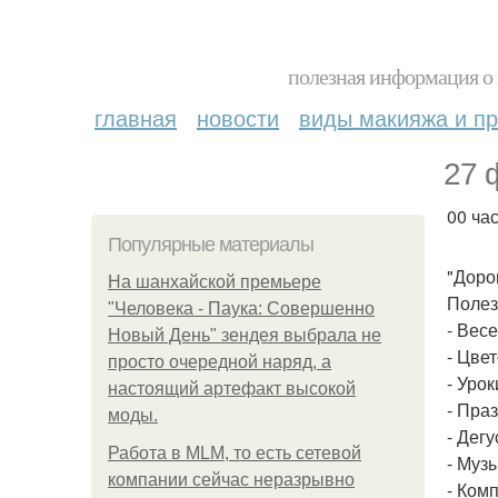
полезная информация о 
главная
новости
виды макияжа и пр
27 
00 час
Популярные материалы
"Доро
На шанхайской премьере
Полез
"Человека - Паука: Совершенно
- Вес
Новый День" зендея выбрала не
- Цве
просто очередной наряд, а
- Уро
настоящий артефакт высокой
- Пра
моды.
- Дегу
Работа в MLM, то есть сетевой
- Муз
компании сейчас неразрывно
- Ком