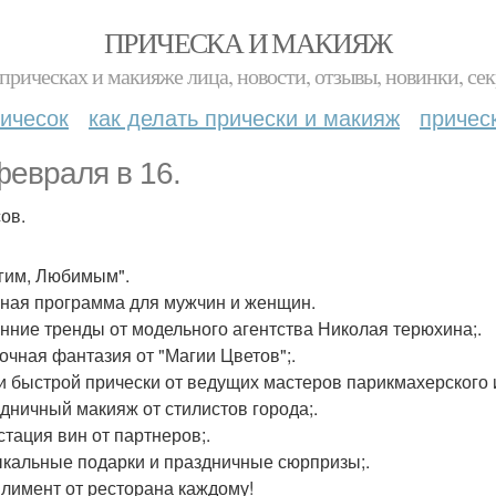
ПРИЧЕСКА И МАКИЯЖ
прическах и макияже лица, новости, отзывы, новинки, сек
ичесок
как делать прически и макияж
причес
февраля в 16.
ов.
гим, Любимым".
ная программа для мужчин и женщин.
енние тренды от модельного агентства Николая терюхина;.
точная фантазия от "Магии Цветов";.
ки быстрой прически от ведущих мастеров парикмахерского и
здничный макияж от стилистов города;.
стация вин от партнеров;.
ыкальные подарки и праздничные сюрпризы;.
плимент от ресторана каждому!