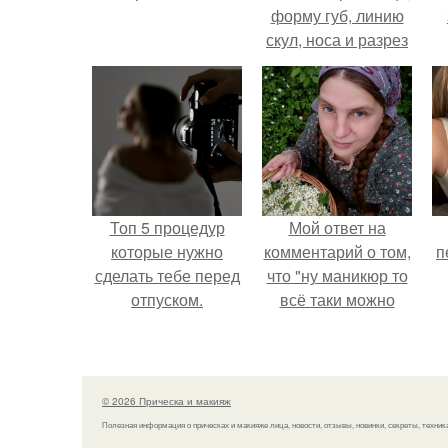
форму губ, линию
скул, носа и разрез
глаз.
Топ 5 процедур
Мой ответ на
которые нужно
комментарий о том,
п
сделать тебе перед
что "ну маникюр то
отпуском.
всё таки можно
было бы сделать.
© 2026 Прическа и макияж
Полезная информация о прическах и макияже лица, новости, отзывы, новинки, секреты, техник