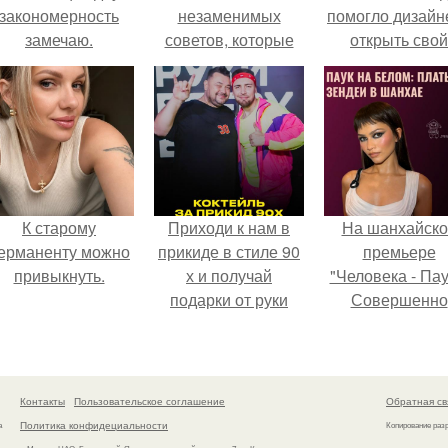
закономерность
незаменимых
помогло дизайн
замечаю.
советов, которые
открыть свой
позволят вашей
бренд.
коже всегда
выглядеть
превосходно!
К старому
Приходи к нам в
На шанхайско
ерманенту можно
прикиде в стиле 90
премьере
привыкнуть.
х и получай
"Человека - Пау
подарки от руки
Совершенно
вверх!
Новый День"
зендея выбрала
просто очеред
наряд, а насто
Контакты
Пользовательское соглашение
Обратная св
артефакт высо
Политика конфидециальности
а
Копирование раз
моды.