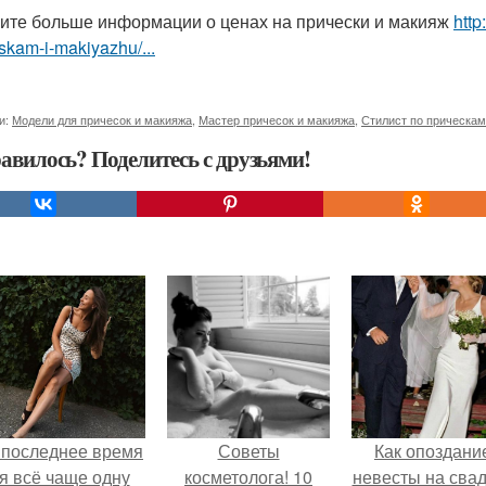
ите больше информации о ценах на прически и макияж
http
skam-i-makiyazhu/...
и:
Модели для причесок и макияжа
,
Мастер причесок и макияжа
,
Стилист по прическам
авилось? Поделитесь с друзьями!
 последнее время
Советы
Как опоздани
я всё чаще одну
косметолога! 10
невесты на сва