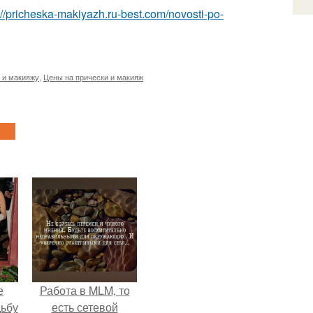
://pricheska-makiyazh.ru-best.com/novosti-po-
 и макияжу
,
Цены на прически и макияж
е
Работа в MLM, то
дьбу
есть сетевой