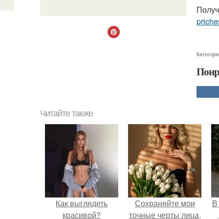
Получ
priche
Категори
Понр
Читайте также
Как выглядеть
Сохраняйте мои
В
красивой?
точные черты лица,