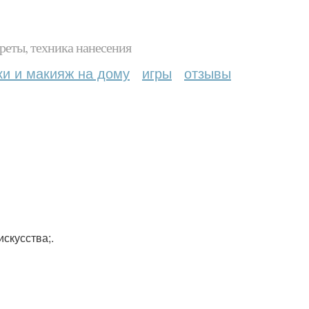
реты, техника нанесения
ки и макияж на дому
игры
отзывы
скусства;.