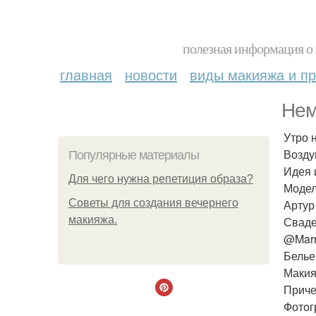
полезная информация о 
главная
новости
виды макияжа и пр
Нем
Утро 
Возду
Популярные материалы
Идея 
Для чего нужна репетиция образа?
Модел
Советы для создания вечернего
Артур
макияжа.
Сваде
@Marr
Белье
Макия
Приче
Фотог