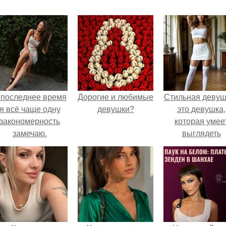
 последнее время
Дорогие и любимые
Стильная девуш
я всё чаще одну
девушки?
это девушка,
закономерность
которая умее
замечаю.
выглядеть
привлекательн
элегантно в лю
ситуации.