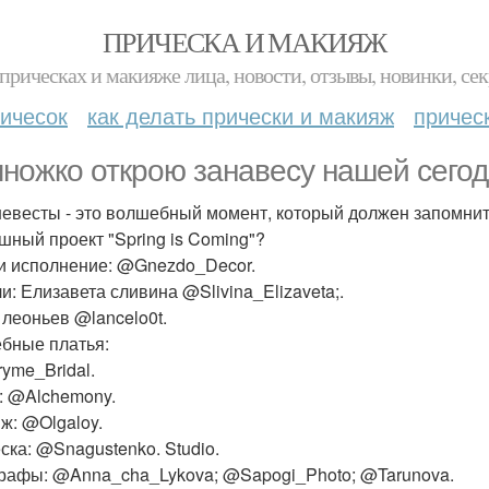
ПРИЧЕСКА И МАКИЯЖ
прическах и макияже лица, новости, отзывы, новинки, сек
ичесок
как делать прически и макияж
причес
ножко открою занавесу нашей сего
невесты - это волшебный момент, который должен запомнитс
шный проект "Spring is Coming"?
и исполнение: @Gnezdo_Decor.
и: Елизавета сливина @Slivina_Elizaveta;.
 леоньев @lancelo0t.
бные платья:
yme_Bridal.
: @Alchemony.
ж: @Olgaloy.
ска: @Snagustenko. Studio.
рафы: @Anna_cha_Lykova; @Sapogi_Photo; @Tarunova.