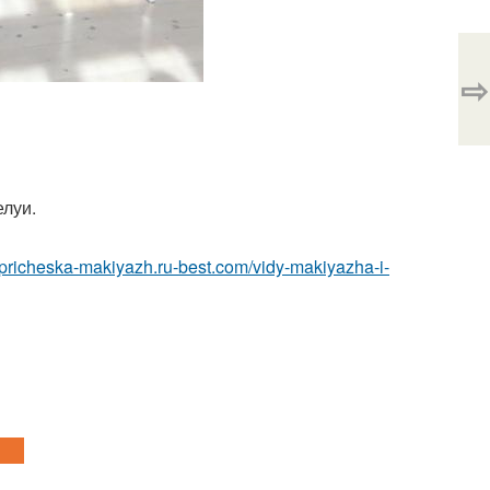
⇨
елуи.
//pricheska-makiyazh.ru-best.com/vidy-makiyazha-i-