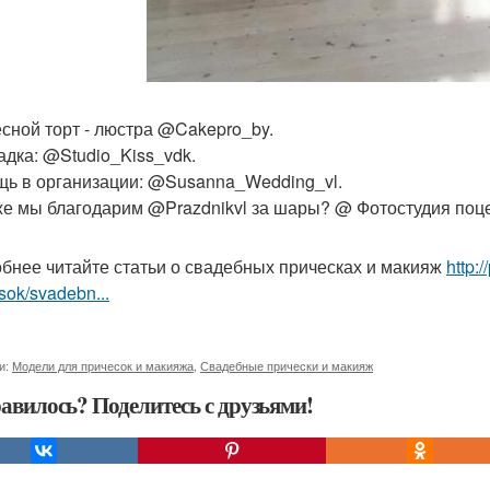
сной торт - люстра @Cakepro_by.
дка: @Studio_Kiss_vdk.
ь в организации: @Susanna_Wedding_vl.
же мы благодарим @Prazdnikvl за шары? @ Фотостудия поц
бнее читайте статьи о свадебных прическах и макияж
http:
sok/svadebn...
и:
Модели для причесок и макияжа
,
Свадебные прически и макияж
авилось? Поделитесь с друзьями!