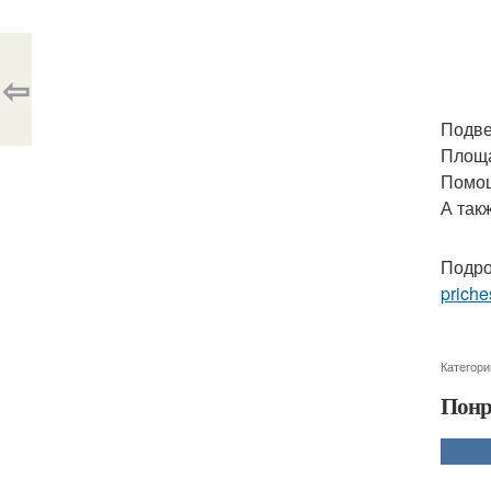
⇦
Подве
Площа
Помощ
А так
Подро
priche
Категори
Понр