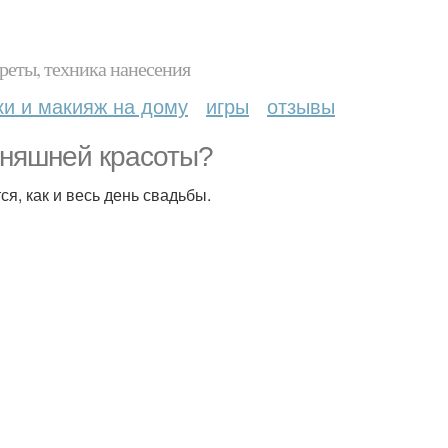
реты, техника нанесения
ки и макияж на дому
игры
отзывы
дняшней красоты?
я, как и весь день свадьбы.