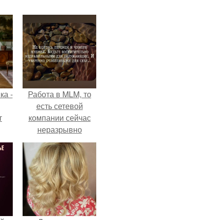
ка -
Работа в MLM, то
есть сетевой
т
компании сейчас
неразрывно
о и
связана с создание
бои
своего контента,
своей страницы в
соц сетях.