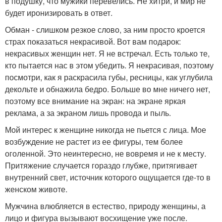
в подушку, что мужики перевелись. Не хитри, и мир не
будет иронизировать в ответ.
Обман - слишком резкое слово, за ним просто кроется
страх показаться некрасивой. Вот вам подарок:
некрасивых женщин нет. Я не встречал. Есть только те,
кто пытается нас в этом убедить. Я некрасивая, поэтому
посмотри, как я раскрасила губы, ресницы, как углубила
декольте и обнажила бедро. Больше во мне ничего нет,
поэтому все внимание на экран: на экране яркая
реклама, а за экраном лишь провода и пыль.
Мой интерес к женщине никогда не пьется с лица. Мое
возбуждение не растет из ее фигуры, тем более
оголенной. Это неинтересно, не вовремя и не к месту.
Притяжение случается гораздо глубже, притягивает
внутренний свет, источник которого ощущается где-то в
женском животе.
Мужчина влюбляется в естество, природу женщины, а
лицо и фигура вызывают восхищение уже после.