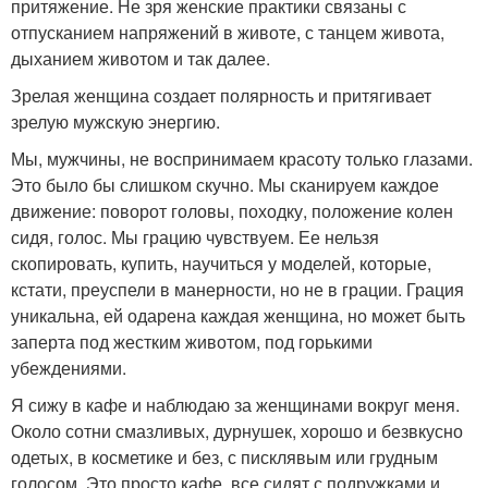
притяжение. Не зря женские практики связаны с
отпусканием напряжений в животе, с танцем живота,
дыханием животом и так далее.
Зрелая женщина создает полярность и притягивает
зрелую мужскую энергию.
Мы, мужчины, не воспринимаем красоту только глазами.
Это было бы слишком скучно. Мы сканируем каждое
движение: поворот головы, походку, положение колен
сидя, голос. Мы грацию чувствуем. Ее нельзя
скопировать, купить, научиться у моделей, которые,
кстати, преуспели в манерности, но не в грации. Грация
уникальна, ей одарена каждая женщина, но может быть
заперта под жестким животом, под горькими
убеждениями.
Я сижу в кафе и наблюдаю за женщинами вокруг меня.
Около сотни смазливых, дурнушек, хорошо и безвкусно
одетых, в косметике и без, с писклявым или грудным
голосом. Это просто кафе, все сидят с подружками и