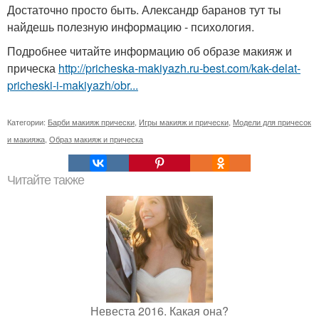
Достаточно просто быть. Александр баранов тут ты
найдешь полезную информацию - психология.
Подробнее читайте информацию об образе макияж и
прическа
http://pricheska-makiyazh.ru-best.com/kak-delat-
pricheski-i-makiyazh/obr...
Категории:
Барби макияж прически
,
Игры макияж и прически
,
Модели для причесок
и макияжа
,
Образ макияж и прическа
Читайте также
Невеста 2016. Какая она?