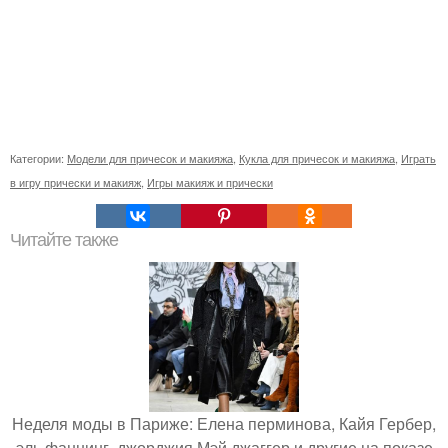
Категории:
Модели для причесок и макияжа
,
Кукла для причесок и макияжа
,
Играть
в игру прически и макияж
,
Игры макияж и прически
Читайте также
Неделя моды в Париже: Елена перминова, Кайя Гербер,
эль фаннинг, джорджия Мэй джаггер и другие на показе