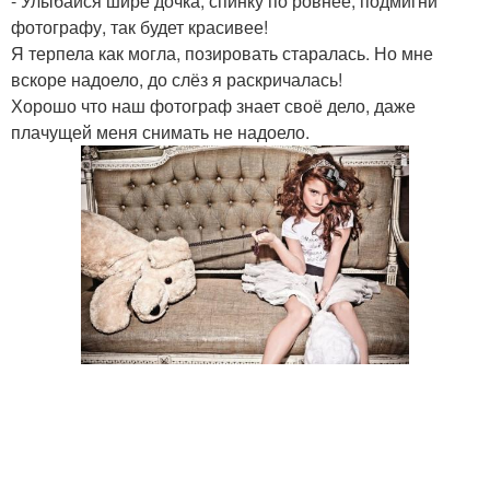
- Улыбайся шире дочка, спинку по ровнее, подмигни
фотографу, так будет красивее!
Я терпела как могла, позировать старалась. Но мне
вскоре надоело, до слёз я раскричалась!
Хорошо что наш фотограф знает своё дело, даже
плачущей меня снимать не надоело.