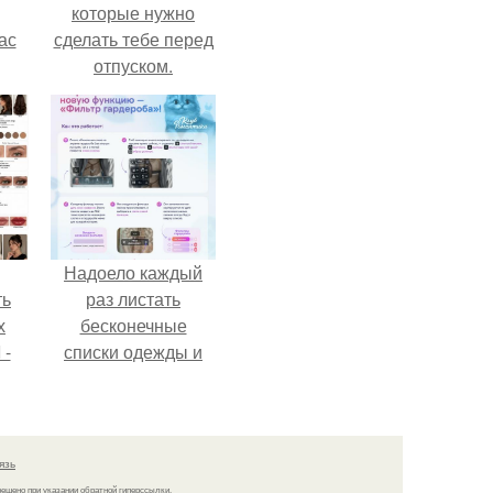
которые нужно
ас
сделать тебе перед
отпуском.
ние
а,
ы в
Надоело каждый
ть
раз листать
х
бесконечные
 -
списки одежды и
юти
заново собирать
любимый лук по
кусочкам?
язь
решено при указании обратной гиперссылки.