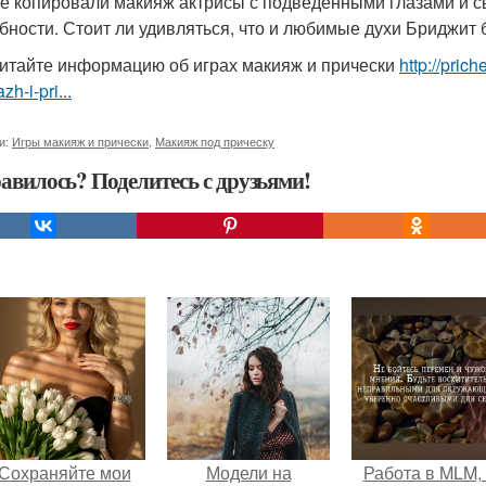
е копировали макияж актрисы с подведенными глазами и 
бности. Стоит ли удивляться, что и любимые духи Бриджит 
итайте информацию об играх макияж и прически
http://pric
zh-i-pri...
и:
Игры макияж и прически
,
Макияж под прическу
авилось? Поделитесь с друзьями!
Сохраняйте мои
Модели на
Работа в MLM, 