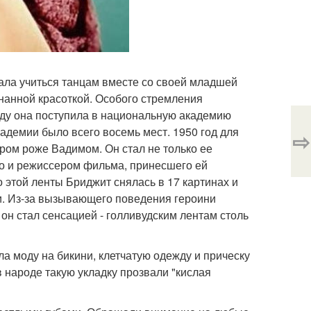
тала учиться танцам вместе со своей младшей
изнанной красоткой. Особого стремления
году она поступила в национальную академию
кадемии было всего восемь мест. 1950 год для
⇨
ром роже Вадимом. Он стал не только ее
но и режиссером фильма, принесшего ей
о этой ленты Бриджит снялась в 17 картинах и
ми. Из-за вызывающего поведения героини
он стал сенсацией - голливудским лентам столь
а моду на бикини, клетчатую одежду и прическу
в народе такую укладку прозвали "кислая