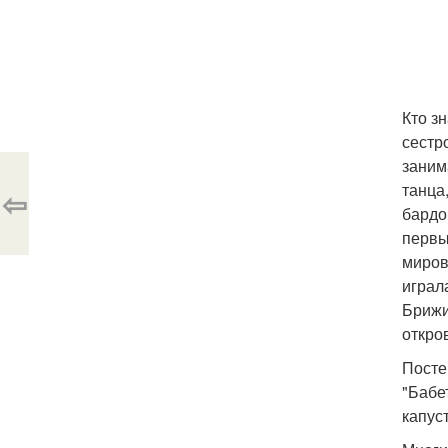
Кто з
сестр
заним
танца
⇦
бардо
первы
миров
играл
Брижи
откро
Посте
"Бабе
капуст