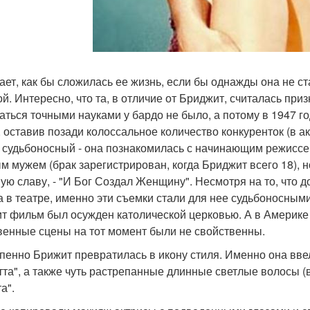
нает, как бы сложилась ее жизнь, если бы однажды она не с
ой. Интересно, что та, в отличие от Бриджит, считалась пр
аться точными науками у бардо не было, а потому в 1947 
, оставив позади колоссальное количество конкуренток (в а
 судьбоносный - она познакомилась с начинающим режиссе
м мужем (брак зарегистрирован, когда Бриджит всего 18), 
ую славу, - "И Бог Создал Женщину". Несмотря на то, что д
а в театре, именно эти съемки стали для нее судьбоносны
т фильм был осужден католической церковью. А в Америке 
венные сцены на тот момент были не свойственны.
пенно Брижит превратилась в икону стиля. Именно она ввел
тта", а также чуть растрепанные длинные светлые волосы (
а".