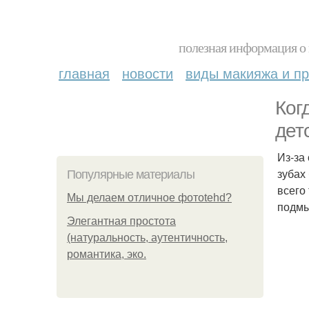
полезная информация о 
главная
новости
виды макияжа и пр
Ког
дет
Из-за
зубах
Популярные материалы
всего
Мы делаем отличное фотоtehd?
подм
Элегантная простота
(натуральность, аутентичность,
романтика, эко.