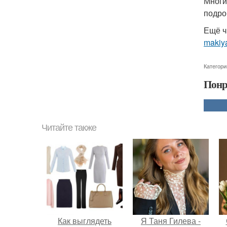
Многи
подро
Ещё ч
makiya
Категори
Понр
Читайте также
Как выглядеть
Я Таня Гилева -