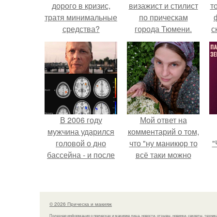
дорого в кризис,
визажист и стилист
т
тратя минимальные
по прическам
средства?
города Тюмени.
с
В 2006 году
Мой ответ на
мужчина ударился
комментарий о том,
головой о дно
что "ну маникюр то
"
бассейна - и после
всё таки можно
этого его жизнь
было бы сделать.
изменилась самым
з
странным образом.
п
н
© 2026 Прическа и макияж
а
Полезная информация о прическах и макияже лица, новости, отзывы, новинки, секреты, техник