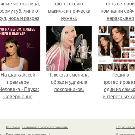
очные черты лица,
фотосессию
есть сетевой
форму губ, линию
макияж и прическа
компании сейч
кул, носа и разрез
нужны.
неразрывно
глаз.
связана с созда
своего контент
своей страниц
соц сетях.
На шанхайской
Глюкоза сменила
Решила
премьере
образ и удивила
протестирова
Человека - Паука:
поклонников.
один из самы
Совершенно
интересных AI
Новый День"
промтов для бь
ендея выбрала не
- анализа.
росто очередной
аряд, а настоящий
Контакты
Пользовательское соглашение
Обратная св
ртефакт высокой
Политика конфидециальности
а
Копирование раз