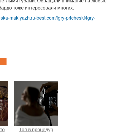
светлыми губами. Обращали внимание на любые
бардо тоже интересовали многих.
heska-makiyazh.ru-best.com/igry-pricheski/igry-
то
Топ 5 процедур