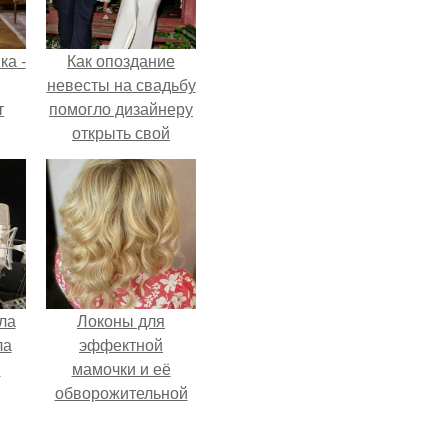
ка -
Как опоздание
невесты на свадьбу
т
помогло дизайнеру
открыть свой
о и
бренд.
бои
ла
Локоны для
ла
эффектной
.
мамочки и её
обворожительной
дочурки.