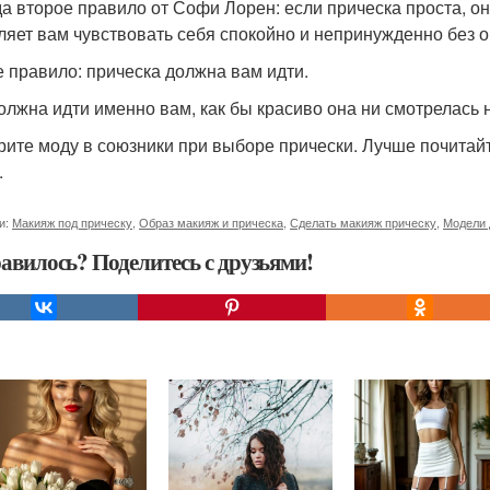
а второе правило от Софи Лорен: если прическа проста, она
ляет вам чувствовать себя спокойно и непринужденно без о
е правило: прическа должна вам идти.
олжна идти именно вам, как бы красиво она ни смотрелась 
рите моду в союзники при выборе прически. Лучше почитайте
.
и:
Макияж под прическу
,
Образ макияж и прическа
,
Сделать макияж прическу
,
Модели 
авилось? Поделитесь с друзьями!