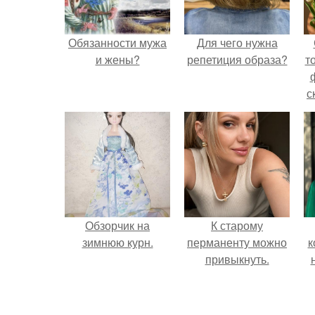
Обязанности мужа
Для чего нужна
и жены?
репетиция образа?
т
с
Обзорчик на
К старому
зимнюю курн.
перманенту можно
к
привыкнуть.