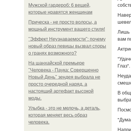
собст
Мужской гардероб: 6 вещей,
которые нравятся женщинам
Навер
шевел
Прическа - не просто волосы, а
мощный инструмент вашего стиля!
Лишь 
вам п
"Эффект Неузнаваемости": почему
новый образ певицы вызвал споры
Актри
о гранях возможного?
"Удач
На шанхайской премьере
Глаз".
"Человека - Паука: Совершенно
Неуда
Новый День" зендея выбрала не
смешн
просто очередной наряд, а
настоящий артефакт высокой
В общ
моды.
выбра
Улыбка - это не мелочь, а деталь,
Посмо
которая меняет весь образ
"Дума
человека.
Напри