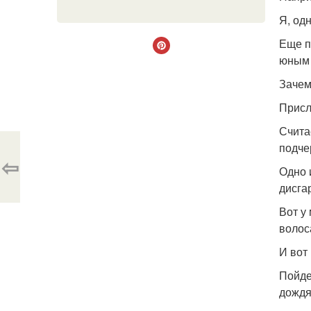
Я, од
Еще п
юным 
Зачем
Присл
Счита
подчер
⇦
Одно 
дисга
Вот у
волос
И вот
Пойде
дождя)