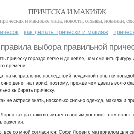
ПРИЧЕСКА И МАКИЯЖ
прическах и макияже лица, новости, отзывы, новинки, сек
ичесок
как делать прически и макияж
причес
 правила выбора правильной причес
ть прическу гораздо легче и дешевле, чем сменить фигуру и
го времени.
а, на исправление последствий неудачной попытки понадобит
точно денег на парик), поэтому, прежде чем давать волю фа
льно выбирать прическу.
как не актрисе знать, насколько сильно одежда, макияж и п
Лорен как раз таки и считает главным достоинством волос т
ыражения.
, все со мной согласятся: Софи Лорен с материалом для 