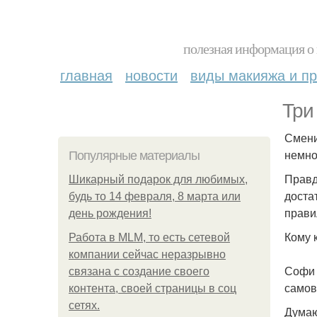
полезная информация о 
главная
новости
виды макияжа и пр
Три
Смени
немно
Популярные материалы
Правд
Шикарный подарок для любимых,
доста
будь то 14 февраля, 8 марта или
прави
день рождения!
Кому 
Работа в MLM, то есть сетевой
компании сейчас неразрывно
Софи 
связана с создание своего
самов
контента, своей страницы в соц
сетях.
Думаю