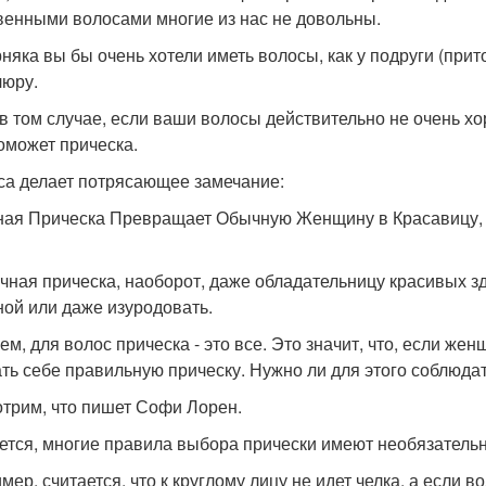
венными волосами многие из нас не довольны.
няка вы бы очень хотели иметь волосы, как у подруги (прит
юру.
в том случае, если ваши волосы действительно не очень хо
оможет прическа.
са делает потрясающее замечание:
ная Прическа Превращает Обычную Женщину в Красавицу, а
чная прическа, наоборот, даже обладательницу красивых з
ой или даже изуродовать.
ем, для волос прическа - это все. Это значит, что, если ж
ть себе правильную прическу. Нужно ли для этого соблюда
трим, что пишет Софи Лорен.
ется, многие правила выбора прически имеют необязательн
мер, считается, что к круглому лицу не идет челка, а если в