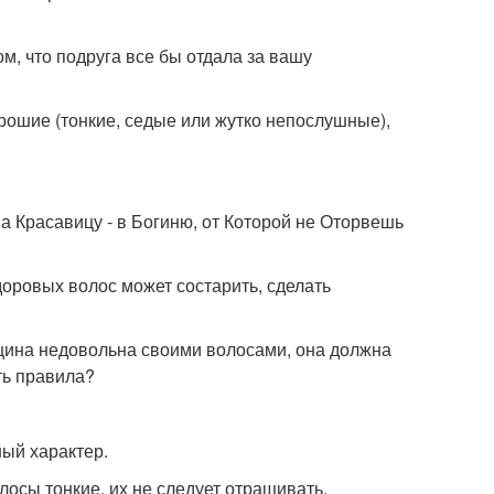
ом, что подруга все бы отдала за вашу
рошие (тонкие, седые или жутко непослушные),
 Красавицу - в Богиню, от Которой не Оторвешь
доровых волос может состарить, сделать
енщина недовольна своими волосами, она должна
ть правила?
ый характер.
олосы тонкие, их не следует отращивать.