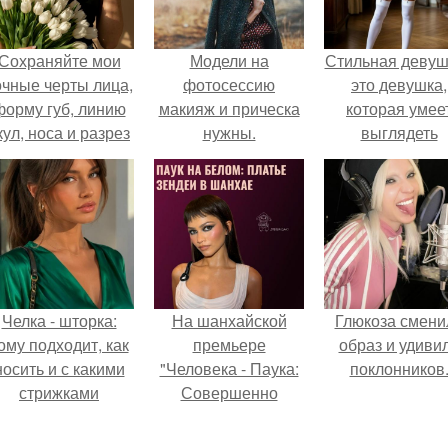
Сохраняйте мои
Модели на
Стильная девуш
очные черты лица,
фотосессию
это девушка,
форму губ, линию
макияж и прическа
которая умее
кул, носа и разрез
нужны.
выглядеть
глаз.
привлекательн
элегантно в лю
ситуации.
Челка - шторка:
На шанхайской
Глюкоза смени
ому подходит, как
премьере
образ и удиви
носить и с какими
"Человека - Паука:
поклонников
стрижками
Совершенно
сочетать.
Новый День"
зендея выбрала не