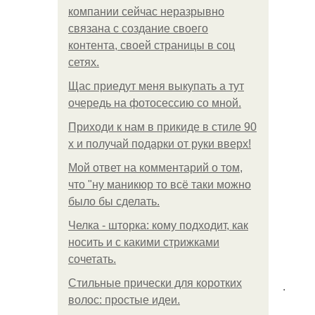
компании сейчас неразрывно
связана с создание своего
контента, своей страницы в соц
сетях.
Щас приедут меня выкупать а тут
очередь на фотосессию со мной.
Приходи к нам в прикиде в стиле 90
х и получай подарки от руки вверх!
Мой ответ на комментарий о том,
что "ну маникюр то всё таки можно
было бы сделать.
Челка - шторка: кому подходит, как
носить и с какими стрижками
сочетать.
Стильные прически для коротких
.
волос: простые идеи.