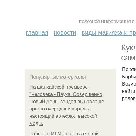
полезная информация о 
главная
новости
виды макияжа и пр
Кук
сам
По эт
Барби.
Популярные материалы
Возмо
На шанхайской премьере
найти
"Человека - Паука: Совершенно
радов
Новый День" зендея выбрала не
просто очередной наряд, а
настоящий артефакт высокой
моды.
Работа в MLM, то есть сетевой