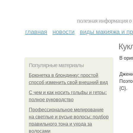
полезная информация о 
главная
новости
виды макияжа и пр
Кук
В ориг
Популярные материалы
Джени
Брюнетка в блондинку: простой
Поэто
способ изменить свой внешний вид
{C}.
С чем и как носить гольфы и гетры:
полное руководство
Профессиональное мелирование
на светлые и русые волосы: подбор
правильного тона и ухода за
волосами