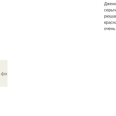
Джени
серьг
рюшам
красн
очень
⇦