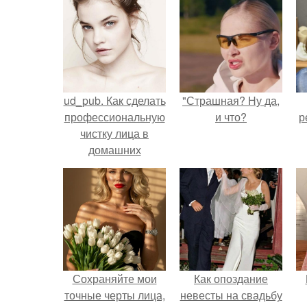
ud_pub. Как сделать
"Страшная? Ну да,
профессиональную
и что?
р
чистку лица в
домашних
условиях.
Сохраняйте мои
Как опоздание
точные черты лица,
невесты на свадьбу