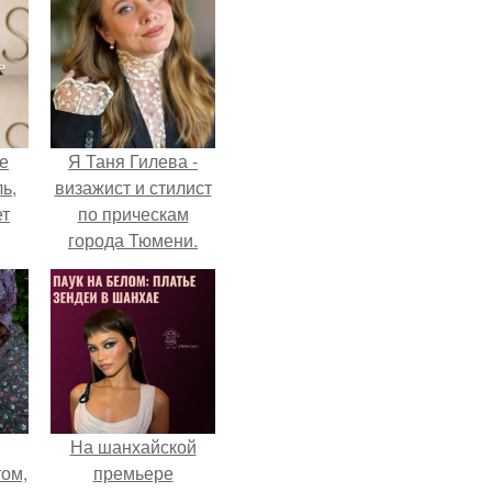
не
Я Таня Гилева -
ь,
визажист и стилист
ет
по прическам
города Тюмени.
На шанхайской
ом,
премьере