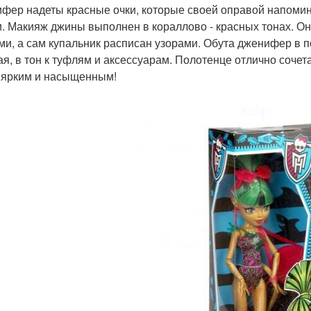
фер надеты красные очки, которые своей оправой напомина
и. Макияж джины выполнен в кораллово - красных тонах. Он
и, а сам купальник расписан узорами. Обута дженифер в 
ая, в тон к туфлям и аксессуарам. Полотенце отлично сочет
 ярким и насыщенным!