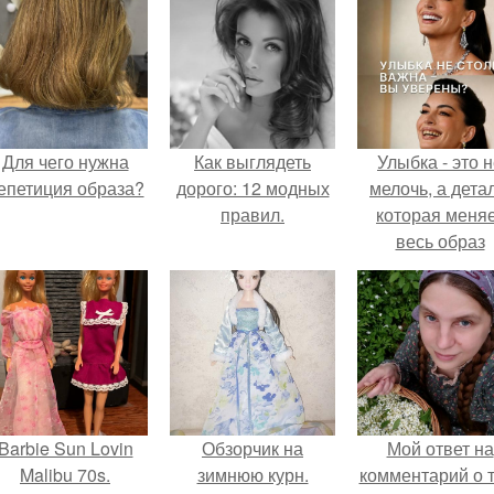
Для чего нужна
Как выглядеть
Улыбка - это 
епетиция образа?
дорого: 12 модных
мелочь, а детал
правил.
которая меня
весь образ
человека.
Barbie Sun Lovin
Обзорчик на
Мой ответ на
Malibu 70s.
зимнюю курн.
комментарий о т