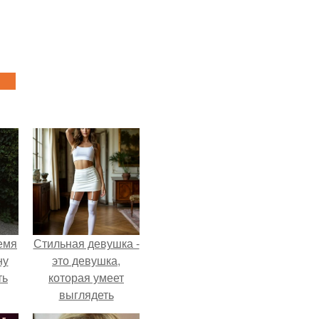
емя
Стильная девушка -
ну
это девушка,
ть
которая умеет
выглядеть
привлекательно и