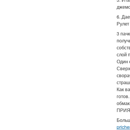
джемо
6. Да
Рулет
3 пач
получ
собст
слой 
Один 
Сверх
свора
страш
Как в
готов
обмак
ПРИЯ
Больш
priche