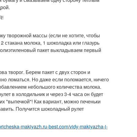
рой.
Я!
чку творожной массы (если не хотите, чтобы
2 стакана молока, 1 шоколадка или глазурь
 полиэтиленовый пакет выкладываем первый
ва творог. Берем пакет с двух сторон и
жно ломаться. Но даже если поломается, ничего
добавлением небольшого количества молока.
лет в холодильник и через 3-4 часа он будет
их "выпечкой"! Как вариант, можно печеньки
бавить. Получится шоколадный рулет
/pricheska-makiyazh.ru-best.com/vidy-makiyazha-i-