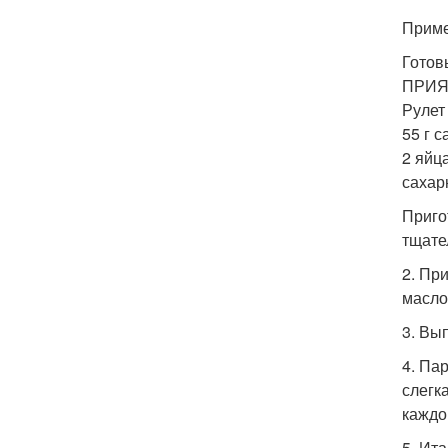
Приме
Готов
ПРИЯ
Рулет 
55 г с
2 яйца
сахар
Приго
тщате
2. Пр
масло
3. Вы
4. Па
слегк
каждо
5. Ит