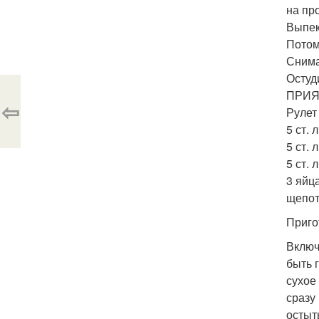
на пр
Выпек
Потом
Снима
Остуд
ПРИЯ
⇦
Рулет
5 ст. 
5 ст. л
5 ст. 
3 яйца
щепот
Приго
Включ
быть 
сухое
сразу
остыт