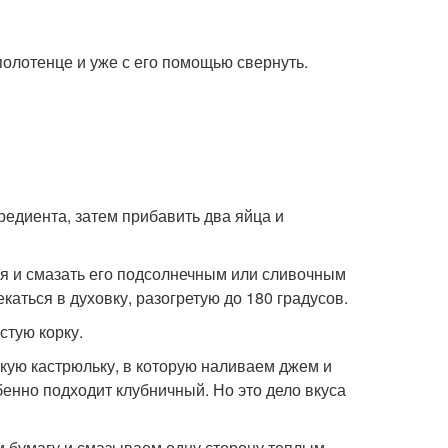
полотенце и уже с его помощью свернуть.
редиента, затем прибавить два яйца и
ия и смазать его подсолнечным или сливочным
аться в духовку, разогретую до 180 градусов.
стую корку.
кую кастрюльку, в которую наливаем джем и
бенно подходит клубничный. Но это дело вкуса
ем бумагу и смазываем одну сторону теплым