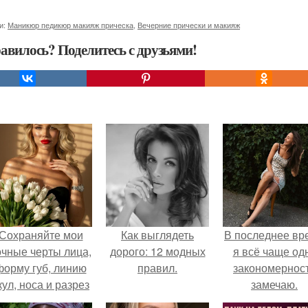
и:
Маникюр педикюр макияж прическа
,
Вечерние прически и макияж
авилось? Поделитесь с друзьями!
Сохраняйте мои
Как выглядеть
В последнее вр
очные черты лица,
дорого: 12 модных
я всё чаще од
форму губ, линию
правил.
закономернос
кул, носа и разрез
замечаю.
глаз.