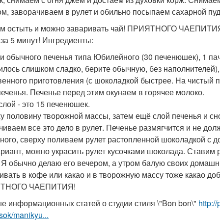
м, заворачиваем в рулет и обильно посыпаем сахарной пуд
ем остыть и можно заваривать чай! ПРИЯТНОГО ЧАЕПИТИ
 за 5 минут! Ингредиенты:
ки обычного печенья типа Юбилейного (30 печенюшек), 1 па
илось слишком сладко, берите обычную, без наполнителей), 
венного приготовления (с шоколадкой быстрее. На чистый
печенья. Печенье перед этим окунаем в горячее молоко.
слой - это 15 печенюшек.
у половину творожной массы, затем ещё слой печенья и сно
чиваем все это дело в рулет. Печенье размягчится и не дол
ного, сверху поливаем рулет растопленной шоколадкой с 
ариант, можно украсить рулет кусочками шоколада. Ставим ру
. Я обычно делаю его вечером, а утром балую своих домашн
ивать в кофе или какао и в творожную массу тоже какао до
ТНОГО ЧАЕПИТИЯ!
е информационных статей о студии стиля \"Bon bon\"
http:/
sok/manikyu...