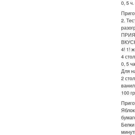
0, 5 ч
Приго
2. Те
разог
ПРИЯ
ВКУС
4! 1! 
4 стол
0, 5 
Для н
2 стол
ванил
100 г
Приго
Яблок
бумаг
Белки
минут