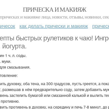
ПРИЧЕСКА И МАКИЯЖ
прическах и макияже лица, новости, отзывы, новинки, сек
ичесок
как делать прически и макияж
причес
епты быстрых рулетиков к чаю! Ингре
. йогурта.
н 1 ч. л. соды.
. муки.
для смазывания.
товление:
ить духовку, оба тена, на 300 градусов, пусть греется, а по
т, размешав в нём предварительно соду, затем добавить мук
вень застелить бумагой или смазанной калькой и вылить тес
 противню.
вить противень в духовку, на середину и печь 7-8 минут, до 