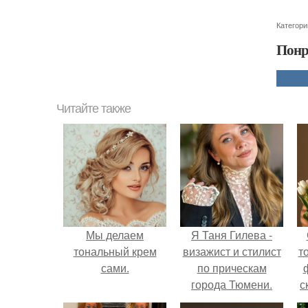
Категори
Понр
Читайте также
Мы делаем
Я Таня Гилева -
тональный крем
визажист и стилист
т
сами.
по прическам
города Тюмени.
с