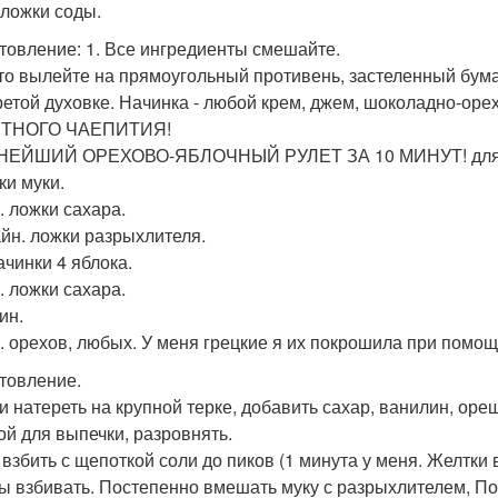
. ложки соды.
товление: 1. Все ингредиенты смешайте.
сто вылейте на прямоугольный противень, застеленный бумаг
ретой духовке. Начинка - любой крем, джем, шоколадно-оре
ТНОГО ЧАЕПИТИЯ!
НЕЙШИЙ ОРЕХОВО-ЯБЛОЧНЫЙ РУЛЕТ ЗА 10 МИНУТ! для т
жки муки.
. ложки сахара.
чайн. ложки разрыхлителя.
ачинки 4 яблока.
. ложки сахара.
ин.
р. орехов, любых. У меня грецкие я их покрошила при помощ
товление.
и натереть на крупной терке, добавить сахар, ванилин, ор
ой для выпечки, разровнять.
 взбить с щепоткой соли до пиков (1 минута у меня. Желтки 
ы взбивать. Постепенно вмешать муку с разрыхлителем, По