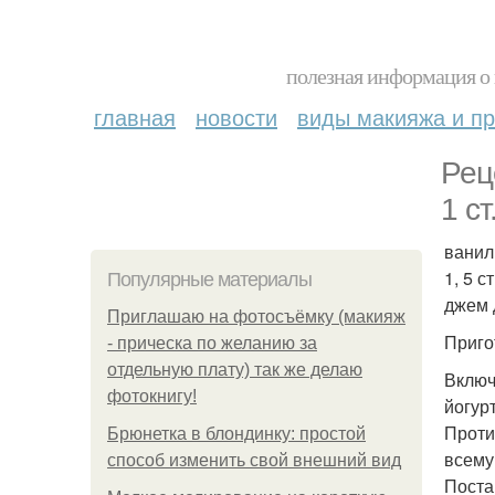
полезная информация о 
главная
новости
виды макияжа и пр
Рец
1 ст
ванили
1, 5 ст
Популярные материалы
джем 
Приглашаю на фотосъёмку (макияж
Приго
- прическа по желанию за
отдельную плату) так же делаю
Включ
фотокнигу!
йогур
Проти
Брюнетка в блондинку: простой
всему
способ изменить свой внешний вид
Поста