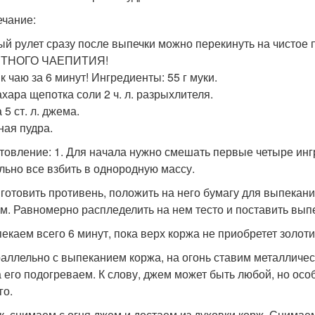
чание:
ый рулет сразу после выпечки можно перекинуть на чистое 
ТНОГО ЧАЕПИТИЯ!
к чаю за 6 минут! Ингредиенты: 55 г муки.
ахара щепотка соли 2 ч. л. разрыхлителя.
 5 ст. л. джема.
ная пудра.
товление: 1. Для начала нужно смешать первые четыре инг
льно все взбить в однородную массу.
иготовить противень, положить на него бумагу для выпекан
м. Равномерно распледелить на нем тесто и поставить выпек
пекаем всего 6 минут, пока верх коржа не приобретет золоти
раллельно с выпеканием коржа, на огонь ставим металличес
а его подогреваем. К слову, джем может быть любой, но осо
го.
ак, снимаем с огня джем и достаем из духовки корж. Снима