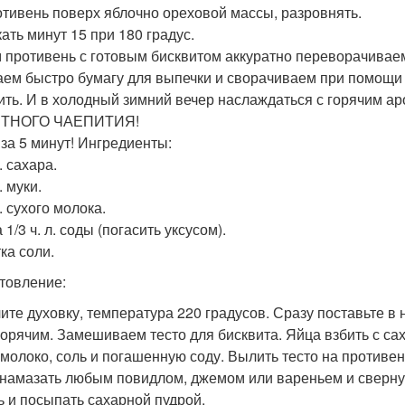
отивень поверх яблочно ореховой массы, разровнять.
ать минут 15 при 180 градус.
 противень с готовым бисквитом аккуратно переворачиваем 
ем быстро бумагу для выпечки и сворачиваем при помощи п
ить. И в холодный зимний вечер наслаждаться с горячим а
ТНОГО ЧАЕПИТИЯ!
 за 5 минут! Ингредиенты:
л. сахара.
. муки.
л. сухого молока.
 1/3 ч. л. соды (погасить уксусом).
ка соли.
товление:
ите духовку, температура 220 градусов. Сразу поставьте в
горячим. Замешиваем тесто для бисквита. Яйца взбить с са
 молоко, соль и погашенную соду. Вылить тесто на противень
 намазать любым повидлом, джемом или вареньем и свернуть
ь и посыпать сахарной пудрой.