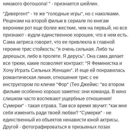
никакого фотошопа! " - признается шейлин.
"Дивергент" - те же "голодные игры", но с наколками.
Рецензии на второй фильм в сериале по книгам
вероники рот еще более жесткие, чем на первый, но все
признают - вудли единственное хорошее, что в нем есть.
Сама актриса говорит, что ее привлекла в главной
героине трис стойкость: "я очень сильная. Либо ты
дерешься, либо в пролете. Я дерусь". Она сама делает
все трюки, какие позволяет контракт: "Я Феминистка и
Хочу Играть Сильных Женщин". И еще ей понравилась
романтическая линия, отношения трис с ее
инструктором по кличке "Фор" (Тео Джеймс: "во втором
фильме особенно хорошо заметно: они команда. В кино
слишком часто воспевают ущербные отношения!
Сумерки" - такая отрава. Там все время звучит: "как мне
себя изменить ради твоей любви? "Сумерки" - не
единственный из объектов ненависти юной актрисы.
Другой - фотографироваться в призывных позах