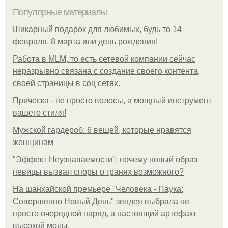
Популярные материалы
Шикарный подарок для любимых, будь то 14
февраля, 8 марта или день рождения!
Работа в MLM, то есть сетевой компании сейчас
неразрывно связана с создание своего контента,
своей страницы в соц сетях.
Прическа - не просто волосы, а мощный инструмент
вашего стиля!
Мужской гардероб: 6 вещей, которые нравятся
женщинам
"Эффект Неузнаваемости": почему новый образ
певицы вызвал споры о гранях возможного?
На шанхайской премьере "Человека - Паука:
Совершенно Новый День" зендея выбрала не
просто очередной наряд, а настоящий артефакт
высокой моды.