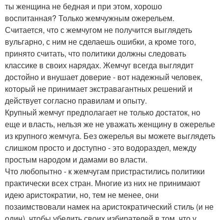
ты женщина не бедная и при этом, хорошо
воспитанная? Только жемчужным ожерельем.
Считается, что с жемчугом не получится выглядеть
вульгарно, с ним не сделаешь ошибки, а кроме того,
принято считать, что политики должны следовать
классике в своих нарядах. Жемчуг всегда выглядит
достойно и внушает доверие - вот надежный человек,
который не принимает экстравагантных решений и
действует согласно правилам и опыту.
Крупный жемчуг предполагает не только достаток, но
еще и власть, нельзя же не уважать женщину в ожерелье
из крупного жемчуга. Без ожерелья вы можете выглядеть
слишком просто и доступно - это водораздел, между
простым народом и дамами во власти.
Что любопытно - к жемчугам пристрастились политики
практически всех стран. Многие из них не принимают
идею аристократии, но, тем не менее, они
позаимствовали намек на аристократический стиль (и не
один), чтобы убедить своих избирателей в том, что у