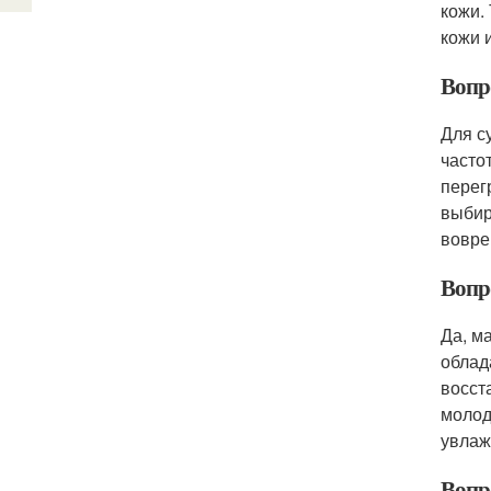
кожи.
кожи 
Вопр
Для с
часто
перег
выбир
вовре
Вопр
Да, м
облад
восст
молод
увлаж
Вопр