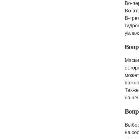
Во-пе
Во-вт
В-тре
гидро
увлаж
Вопр
Маски
остор
может
важно
Также
на не
Вопр
Выбор
на со