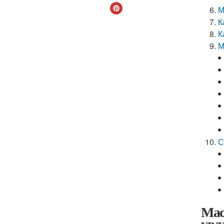
М
К
К
М
С
Мас
увл