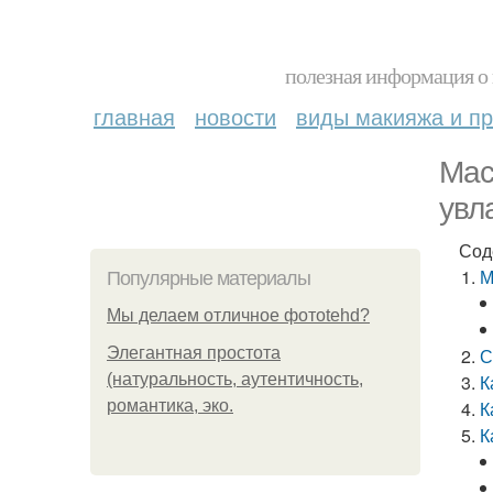
полезная информация о 
главная
новости
виды макияжа и пр
Мас
увл
Сод
М
Популярные материалы
Мы делаем отличное фотоtehd?
Элегантная простота
С
(натуральность, аутентичность,
К
романтика, эко.
К
К