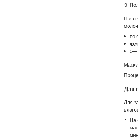
Пол
После
молоч
по 
жел
3—5
Маску
Проце
Для 
Для з
влаго
На 
мас
мин