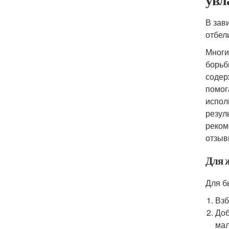
В зав
отбел
Многи
борьб
содер
помог
испол
резул
реком
отзыв
Для 
Для б
Взб
Доб
мал