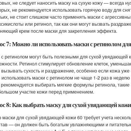
рвых, не следует наносить маску на сухую кожу — всегда н
орых, не рекомендуется использовать горячую воду для снят
тьих, не стоит слишком часто применять маски с агрессивн
ксикислоты или ретинол, так как они могут вызвать раздраж
няющий крем после маски для закрепления эффекта.
ос 7: Можно ли использовать маски с ретинолом дл
 с ретинолом могут быть полезными для сухой увядающей к
ожности. Ретинол стимулирует обновление клеток, уменьша
 вызывать сухость и раздражение, особенно если кожа уже
 использовать маски с ретинолом не чаще 1-2 раз в неделю
 рекомендуется выбирать мягкие формулы ретинола, такие к
большом участке кожи перед применением.
ос 8: Как выбрать маску для сухой увядающей кожи
 маски для сухой увядающей кожи 60 требует учета нескол
став — он должен быть богатым увлажняющими и питательн