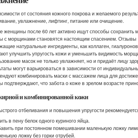
исимости от состояния кожного покрова и желаемого резул
ивание, увлажнение, лифтинг, питание или очищение.
е женщины после 60 лет активно ищут способы сохранить 
ы с морщинами становятся настоящим спасением. Отзывы п
жащие натуральные ингредиенты, как коллаген, гиалуронова
ают улучшить упругость кожи и уменьшить видимость морщи
ьзование масок не только увлажняет, но и придаёт лицу здо
ьтаты могут варьироваться в зависимости от индивидуаль
ендуют комбинировать маски с массажем лица для достиже
ы подтверждают, что забота о коже в зрелом возрасте прин
жирной и комбинированной кожи
ыстрого отбеливания и повышения упругости рекомендуется
ить в пену белок одного куриного яйца.
авить при постоянном помешивании маленькую ложку лимо
енькую ложку без горки отрубей.