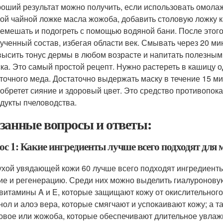
оший результат можно получить, если использовать омол
ой чайной ложке масла жожоба, добавить столовую ложку к
емешать и подогреть с помощью водяной бани. После этого
ученный состав, избегая области век. Смывать через 20 ми
ысить тонус дермы в любом возрасте и напитать полезны
ка. Это самый простой рецепт. Нужно растереть в кашицу о
точного меда. Достаточно выдержать маску в течение 15 м
обретет сияние и здоровый цвет. Это средство противопок
дукты пчеловодства.
занные вопросы и ответы:
ос 1: Какие ингредиенты лучше всего подходят для 
ухой увядающей кожи 60 лучше всего подходят ингредиенты
ие и регенерацию. Среди них можно выделить гиалуроновую 
 витамины A и E, которые защищают кожу от окислительного
нол и алоэ вера, которые смягчают и успокаивают кожу; а т
овое или жожоба, которые обеспечивают длительное увла