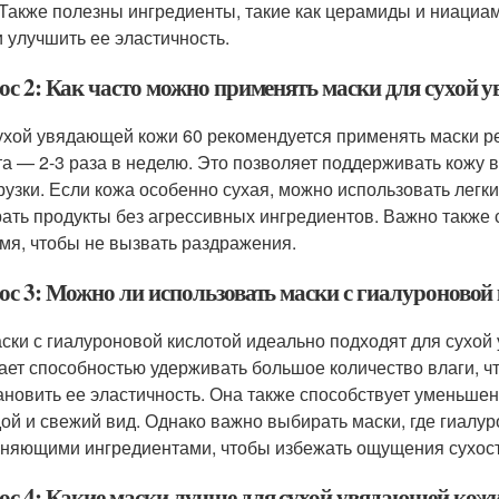
 Также полезны ингредиенты, такие как церамиды и ниациам
и улучшить ее эластичность.
ос 2: Как часто можно применять маски для сухой 
ухой увядающей кожи 60 рекомендуется применять маски ре
та — 2-3 раза в неделю. Это позволяет поддерживать кожу 
рузки. Если кожа особенно сухая, можно использовать лег
ать продукты без агрессивных ингредиентов. Важно также 
мя, чтобы не вызвать раздражения.
ос 3: Можно ли использовать маски с гиалуроновой
аски с гиалуроновой кислотой идеально подходят для сухой
ает способностью удерживать большое количество влаги, чт
ановить ее эластичность. Она также способствует уменьше
ой и свежий вид. Однако важно выбирать маски, где гиалур
няющими ингредиентами, чтобы избежать ощущения сухост
ос 4: Какие маски лучше для сухой увядающей кож