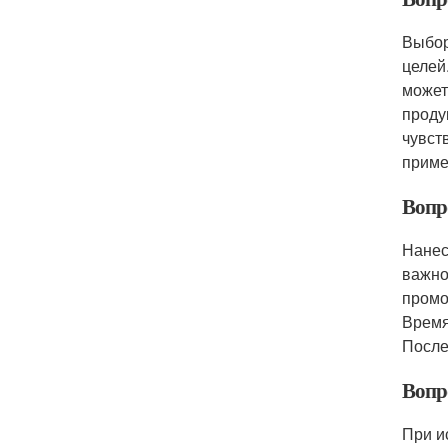
Выбор
целей
может
проду
чувст
приме
Вопр
Нанес
важно
промо
Время
После
Вопр
При и