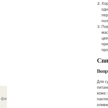
Хор
одн
пер
пол
Пов
мас
цве
при
про
Свя
Вопр
Для с
питан
коже;
⇦
панте
оливк