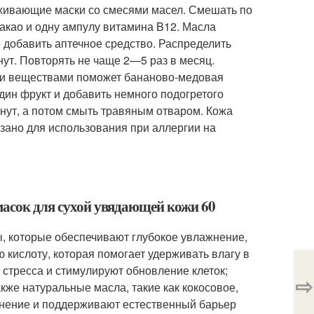
аживающие маски со смесями масел. Смешать по
акао и одну ампулу витамина B12. Масла
 добавить аптечное средство. Распределить
нут. Повторять не чаще 2—5 раз в месяц.
ми веществами поможет бананово-медовая
дин фрукт и добавить немного подогретого
инут, а потом смыть травяным отваром. Кожа
азано для использования при аллергии на
масок для сухой увядающей кожи 60
, которые обеспечивают глубокое увлажнение,
кислоту, которая помогает удерживать влагу в
 стресса и стимулируют обновление клеток;
⇨
акже натуральные масла, такие как кокосовое,
жнение и поддерживают естественный барьер