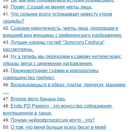
40.
Промт: Создай не меняя черты лица.
41.
Что сильнее всего успокаивает невесту утром
свадьбы?
42.
Сохрани идентичность, черты лица, пропорции и
внешний вид женщины с референсного изображения.
43.
Лучшие наряды гостей "Золотого Глобуса"
рассмотрены.
44.
Ну а теперь мы переходим к самому интересному:
образы звезд с церемонии награждения.
45.
Предновогодние съёмки и корпоративы
совершенства требуют.
46.
Вкладываешься в образ: платье, прическу, маникюр
….
47.
Второе фото банана про.
48.
Erotic PD Passion - это искусство соблазнения,
воплощенное в танце.
49.
Почему нейрофотосессия круто - это?
50.
О том, что меня больше всего бесит в моей