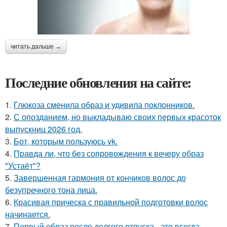
читать дальше →
Последние обновления на сайте:
1.
Глюкоза сменила образ и удивила поклонников.
2.
С опозданием, но выкладываю своих первых красоток
выпускниц 2026 год.
3.
Бот, которым пользуюсь vk.
4.
Правда ли, что без сопровождения к вечеру образ
"Устаёт"?
5.
Завершенная гармония от кончиков волос до
безупречного тона лица.
6.
Красивая прическа с правильной подготовки волос
начинается.
7.
Первый образ после долгого отпуска - это всегда