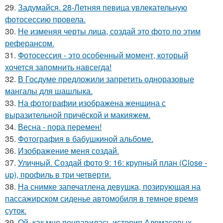
29.
Задумайся. 28-Летняя певица увлекательную
фотосессию провела.
30.
Не изменяя черты лица, создай это фото по этим
реферансом.
31.
Фотосессия - это особенный момент, который
хочется запомнить навсегда!
32.
В Госдуме предложили запретить одноразовые
мангалы для шашлыка.
33.
На фотографии изображена женщина с
выразительной причёской и макияжем.
34.
Весна - пора перемен!
35.
Фотография в бабушкиной альбоме.
36.
Изображение меня создай.
37.
Уличный. Создай фото 9: 16: крупный план (Close -
up), профиль в три четверти.
38.
На снимке запечатлена девушка, позирующая на
пассажирском сиденье автомобиля в темное время
суток.
39.
Ой, как мне понравилась история Алемасовых.