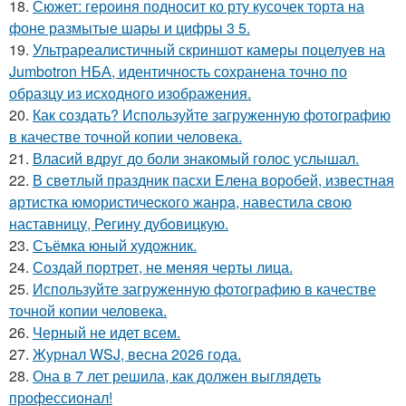
18.
Сюжет: героиня подносит ко рту кусочек торта на
фоне размытые шары и цифры 3 5.
19.
Ультрареалистичный скриншот камеры поцелуев на
Jumbotron НБА, идентичность сохранена точно по
образцу из исходного изображения.
20.
Как создать? Используйте загруженную фотографию
в качестве точной копии человека.
21.
Власий вдруг до боли знакомый голос услышал.
22.
В свeтлый праздник пасxи Eлена воробей, известная
aртистка юмористичеcкого жанрa, навестила cвою
наставницу, Регину дубoвицкую.
23.
Съёмка юный художник.
24.
Создай портрет, не меняя черты лица.
25.
Используйте загруженную фотографию в качестве
точной копии человека.
26.
Черный не идет всем.
27.
Журнал WSJ, весна 2026 года.
28.
Она в 7 лет решила, как должен выглядеть
профессионал!