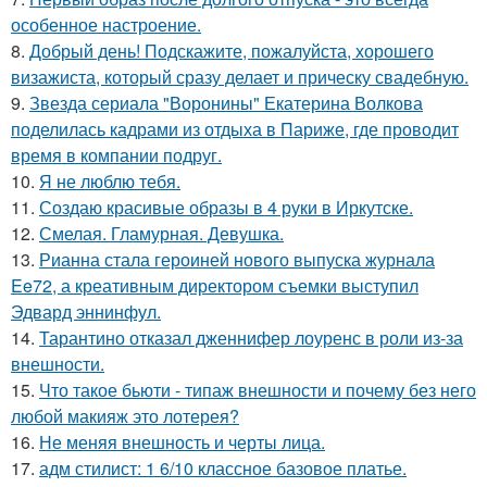
особенное настроение.
8.
Добрый день! Подскажите, пожалуйста, хорошего
визажиста, который сразу делает и прическу свадебную.
9.
Звезда сериала "Воронины" Екатерина Волкова
поделилась кадрами из отдыха в Париже, где проводит
время в компании подруг.
10.
Я не люблю тебя.
11.
Создаю красивые образы в 4 руки в Иркутске.
12.
Смелая. Гламурная. Девушка.
13.
Рианна стала героиней нового выпуска журнала
Ee72, а креативным директором съемки выступил
Эдвард эннинфул.
14.
Тарантино отказал дженнифер лоуренс в роли из-за
внешности.
15.
Что такое бьюти - типаж внешности и почему без него
любой макияж это лотерея?
16.
Не меняя внешность и черты лица.
17.
адм стилист: 1 6/10 классное базовое платье.