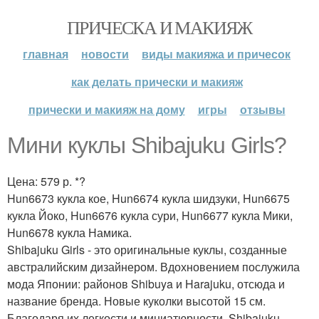
ПРИЧЕСКА И МАКИЯЖ
главная
новости
виды макияжа и причесок
как делать прически и макияж
прически и макияж на дому
игры
отзывы
Мини куклы Shibajuku Girls?
Цена: 579 р. *?
Hun6673 кукла кое, Hun6674 кукла шидзуки, Hun6675
кукла Йоко, Hun6676 кукла сури, Hun6677 кукла Мики,
Hun6678 кукла Намика.
Shibajuku Girls - это оригинальные куклы, созданные
австралийским дизайнером. Вдохновением послужила
мода Японии: районов Shibuya и Harajuku, отсюда и
название бренда. Новые куколки высотой 15 см.
Благодаря их легкости и миниатюрности, Shibajuku