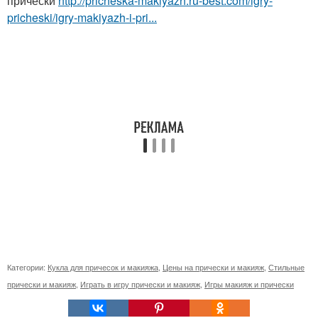
прически
http://pricheska-makiyazh.ru-best.com/igry-
pricheski/igry-makiyazh-i-pri...
Категории:
Кукла для причесок и макияжа
,
Цены на прически и макияж
,
Стильные
прически и макияж
,
Играть в игру прически и макияж
,
Игры макияж и прически