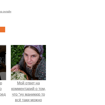
жа онлайн
ур
Мой ответ на
о
комментарий о том,
ред
что "ну маникюр то
всё таки можно