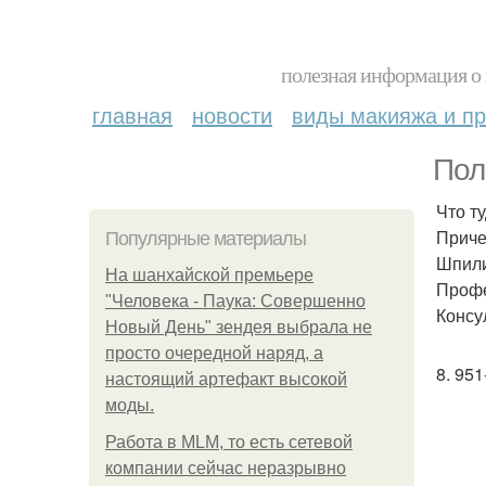
полезная информация о 
главная
новости
виды макияжа и пр
Пол
Что т
Приче
Популярные материалы
Шпили
На шанхайской премьере
Профе
"Человека - Паука: Совершенно
Консу
Новый День" зендея выбрала не
просто очередной наряд, а
8. 95
настоящий артефакт высокой
моды.
Работа в MLM, то есть сетевой
компании сейчас неразрывно