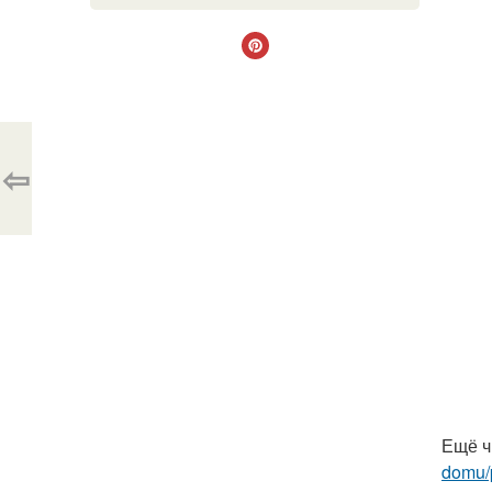
⇦
Ещё ч
domu/