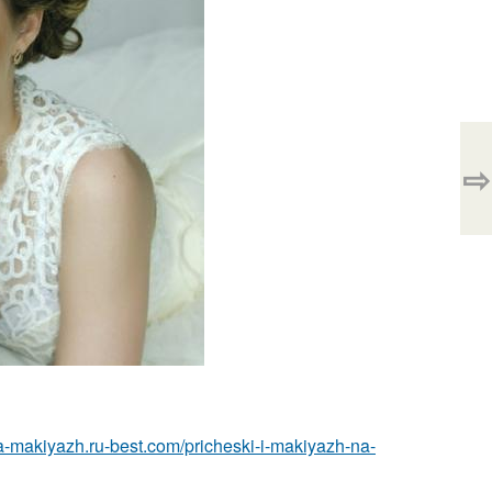
⇨
ka-makiyazh.ru-best.com/pricheski-i-makiyazh-na-