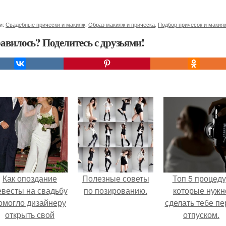
и:
Свадебные прически и макияж
,
Образ макияж и прическа
,
Подбор причесок и макия
авилось? Поделитесь с друзьями!
Как опоздание
Полезные советы
Топ 5 процед
евесты на свадьбу
по позированию.
которые нужн
омогло дизайнеру
сделать тебе пе
открыть свой
отпуском.