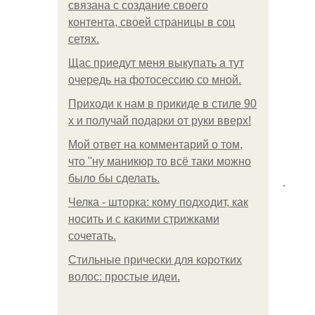
связана с создание своего
контента, своей страницы в соц
сетях.
Щас приедут меня выкупать а тут
очередь на фотосессию со мной.
Приходи к нам в прикиде в стиле 90
х и получай подарки от руки вверх!
Мой ответ на комментарий о том,
что "ну маникюр то всё таки можно
было бы сделать.
.
Челка - шторка: кому подходит, как
носить и с какими стрижками
сочетать.
Стильные прически для коротких
волос: простые идеи.