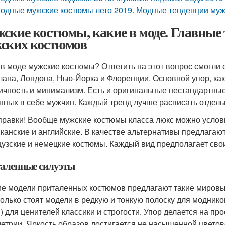
одные мужские костюмы лето 2019. Модные тенденции му
ские костюмы, какие в моде. Главные т
ских костюмов
 в моде мужские костюмы? Ответить на этот вопрос смогл
лана, Лондона, Нью-Йорка и Флоренции. Основной упор, как 
ичность и минимализм. Есть и оригинальные нестандартны
нных в себе мужчин. Каждый тренд лучше расписать отдель
правки! Вообще мужские костюмы класса люкс можно условн
канские и английские. В качестве альтернативы предлагаю
узские и немецкие костюмы. Каждый вид предполагает свои
аленные силуэты
е модели приталенных костюмов предлагают такие мировые
только стоят модели в редкую и тонкую полоску для моднико
) для ценителей классики и строгости. Упор делается на про
етрии. Яркость образов достигается не насыщенной цветов