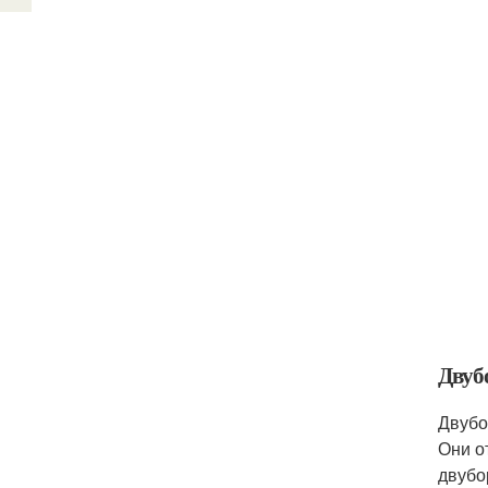
Двуб
Двубо
Они о
двубо