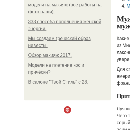
модели на макияж (все работы на
М
фото наши).
Муж
333 способа пополнения женской
муж
энергии.
Какие
Мы создаем греческий образ
из Ми
невесты.
лакон
Обзор макияж 2017.
увере
Модели на плетение кос и
Для с
причёски?
амери
В салоне "Твой Стиль" с 28.
франц
Прит
Лучши
Чего 
серый
асимм