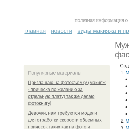
полезная информация о 
главная
новости
виды макияжа и пр
Муж
фас
Сод
М
Популярные материалы
Приглашаю на фотосъёмку (макияж
- прическа по желанию за
отдельную плату) так же делаю
фотокнигу!
Девочки, нам требуются модели
для отработки скорости объемных
М
причесок таких как на фото и
М