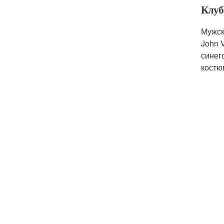
Клуб
Мужск
John 
синег
костю