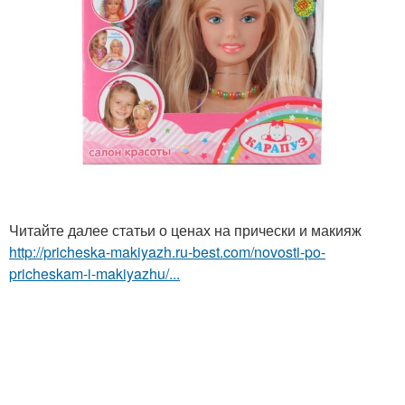
Читайте далее статьи о ценах на прически и макияж
http://pricheska-makiyazh.ru-best.com/novosti-po-
pricheskam-i-makiyazhu/...