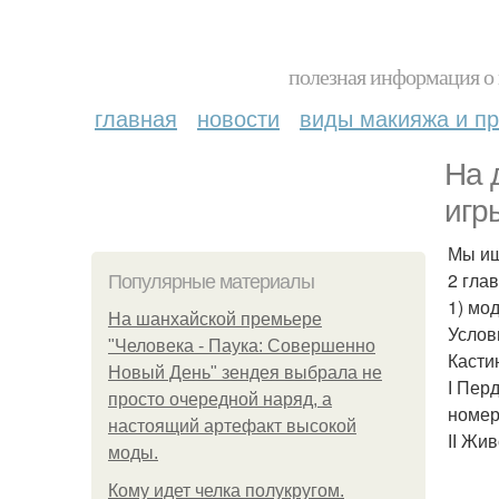
полезная информация о 
главная
новости
виды макияжа и пр
На 
игр
Мы ищ
2 гла
Популярные материалы
1) мо
На шанхайской премьере
Услов
"Человека - Паука: Совершенно
Кастин
Новый День" зендея выбрала не
І Пер
просто очередной наряд, а
номер
настоящий артефакт высокой
ІІ Жив
моды.
Кому идет челка полукругом.