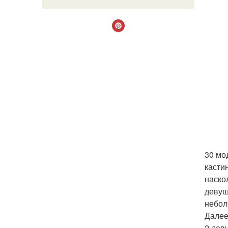
30 мо
касти
наско
девуш
небол
Далее
2 дев