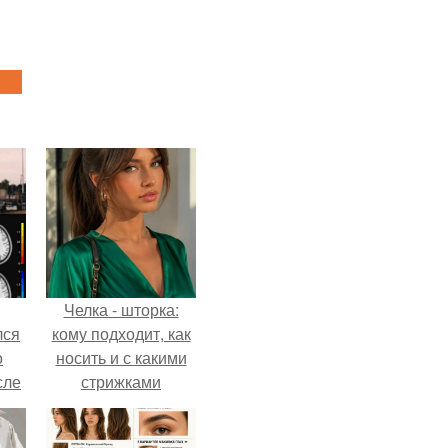
Челка - шторка:
лся
кому подходит, как
о
носить и с какими
сле
стрижками
нь
сочетать.
мым