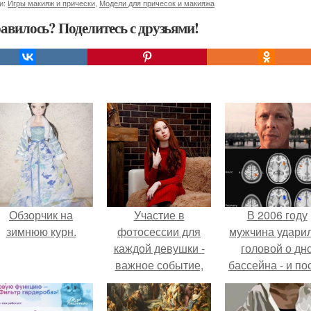
и:
Игры макияж и прически
,
Модели для причесок и макияжа
авилось? Поделитесь с друзьями!
Обзорчик на
Участие в
В 2006 году
зимнюю курн.
фотосессии для
мужчина удари
каждой девушки -
головой о дн
важное событие,
бассейна - и по
которое дарит
этого его жиз
массу ярких
изменилась са