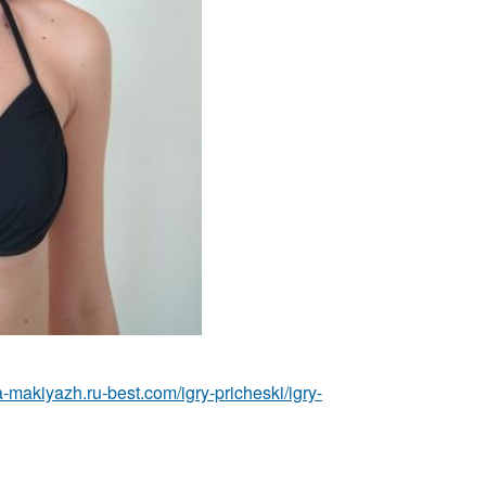
a-makiyazh.ru-best.com/igry-pricheski/igry-