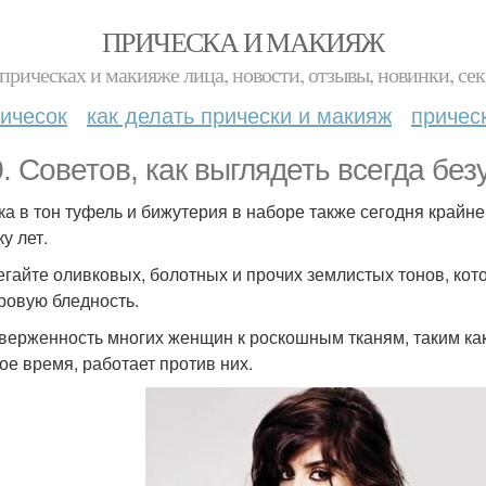
ПРИЧЕСКА И МАКИЯЖ
прическах и макияже лица, новости, отзывы, новинки, сек
ичесок
как делать прически и макияж
причес
0. Советов, как выглядеть всегда без
мка в тон туфель и бижутерия в наборе также сегодня край
ку лет.
бегайте оливковых, болотных и прочих землистых тонов, ко
ровую бледность.
иверженность многих женщин к роскошным тканям, таким как
ое время, работает против них.