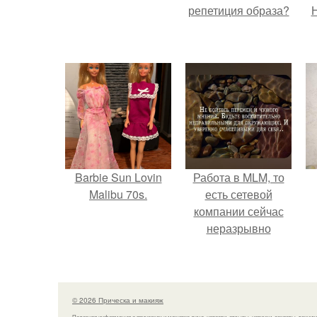
репетиция образа?
Н
Barbie Sun Lovin
Работа в MLM, то
Malibu 70s.
есть сетевой
компании сейчас
неразрывно
связана с создание
своего контента,
своей страницы в
соц сетях.
© 2026 Прическа и макияж
Полезная информация о прическах и макияже лица, новости, отзывы, новинки, секреты, техник