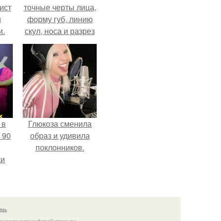
ист
точные черты лица,
м
форму губ, линию
и.
скул, носа и разрез
глаз.
 в
Глюкоза сменила
 90
образ и удивила
поклонников.
ки
язь
решено при указании обратной гиперссылки.