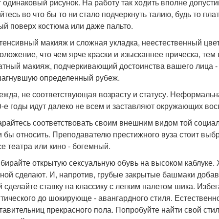
 одинаковый рисунок. На работу так ходить вполне допустимо,
йтесь во что бы то ни стало подчеркнуть талию, будь то пл
ый поверх костюма или даже пальто.
нтенсивный макияж и сложная укладка, неестественный цве
оложение, что чем ярче краски и изысканнее прическа, те
атный макияж, подчеркивающий достоинства вашего лица - 
агнувшую определенный рубеж.
дежда, не соответствующая возрасту и статусу. Неформальн
0-е годы идут далеко не всем и заставляют окружающих вос
тарайтесь соответствовать своим внешним видом той социал
и бы относить. Преподавателю престижного вуза стоит выб
се театра или кино - богемный.
ыбирайте открытую сексуальную обувь на высоком каблуке
ной сделают. И, напротив, грубые закрытые башмаки добавя
й сделайте ставку на классику с легким налетом шика. Избег
тического до шокирующе - авангардного стиля. Естественно
тавительниц прекрасного пола. Попробуйте найти свой сти