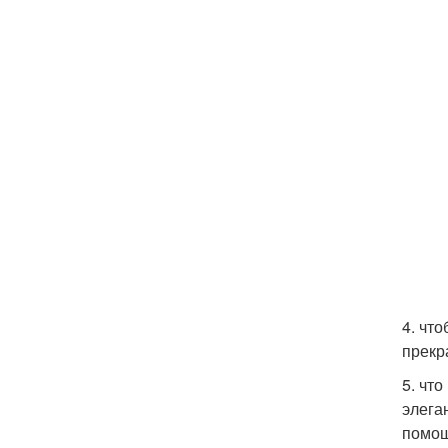
4. чт
прекр
5. что
элега
помощ