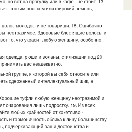
 но вот на прогулку или в кафе - не стоит. 13.
атье с тонким пояском или широкий ремень,
т волос молодости не товарищи. 15. Ошибочно
м вы неотразимее. Здоровые блестящие волосы и
вот то, что украсит любую женщину, особенно
ая одежда, рюши и воланы, стилизации под 20
принимать вас неадекватно.
ьной группе, к которой вы себя относите или
рать сдержанный интеллектуальный шик, а
. Хорошие туфли любую женщину неотразимой и
т очарования лишь подростку. 19. Из всех
айте любых крайностей от кокетливо -
сть и гармоничность облика к лицу большинству
ль, подчеркивающий ваши достоинства и