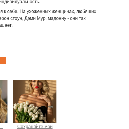
 индивидуальность.
ния к себе. На ухоженных женщинах, любящих
он стоун, Дэми Мур, мадонну - они так
ашает.
 -
Сохраняйте мои