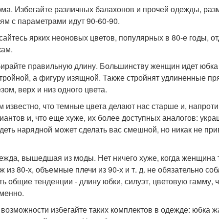
рма. Избегайте различных балахонов и прочей одежды, р
ям с параметрами идут 90-60-90.
асайтесь ярких неоновых цветов, популярных в 80-е годы,
кам.
бирайте правильную длину. Большинству женщин идет юбка 
стройной, а фигуру изящной. Также стройнят удлиненные п
зом, верх и низ одного цвета.
ем известно, что темные цвета делают нас старше и, напроти
иантов и, что еще хуже, их более доступных аналогов: укра
деть нарядной может сделать вас смешной, но никак не при
дежда, вышедшая из моды. Нет ничего хуже, когда женщина 
ж из 80-х, объемные плечи из 90-х и т. д. не обязательно с
ть общие тенденции - длину юбки, силуэт, цветовую гамму, ч
менно.
о возможности избегайте таких комплектов в одежде: юбка жа