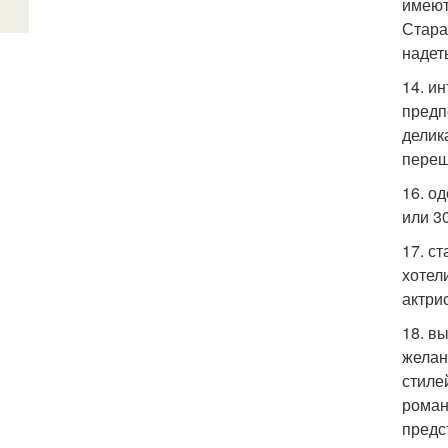
имеют
Стара
надет
14. и
предп
делик
переш
16. о
или 3
17. с
хотел
актри
18. в
желан
стиле
роман
предс