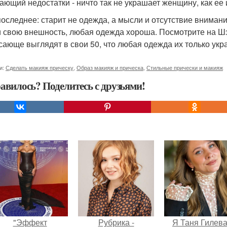
ающий недостатки - ничто так не украшает женщину, как ее
 последнее: старит не одежда, а мысли и отсутствие внима
и свою внешность, любая одежда хороша. Посмотрите на Шэр
сающе выглядят в свои 50, что любая одежда их только укр
и:
Сделать макияж прическу
,
Образ макияж и прическа
,
Стильные прически и макияж
авилось? Поделитесь с друзьями!
"Эффект
Рубрика -
Я Таня Гилева