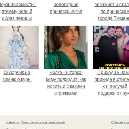
еузнаваемости":
новогодние
визажист и стил
почему новый
прически 2016!
по прическа
образ певицы
города Тюмен
вызвал споры о
гранях
возможного?
Обзорчик на
Челка - шторка:
Приходи к нам
зимнюю курн.
кому подходит, как
прикиде в стиле
носить и с какими
х и получай
стрижками
подарки от ру
сочетать.
вверх!
Контакты
Пользовательское соглашение
Обратная св
Политика конфидециальности
а
Копирование раз