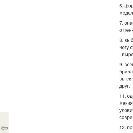
6. фо
модел
7. оп
оттен
8. вы
ногу 
- выре
9. вс
брилл
выгля
друг.
11. о
макия
улови
совре
⇦
12. п