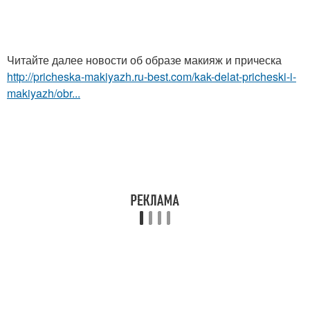
Читайте далее новости об образе макияж и прическа
http://pricheska-makiyazh.ru-best.com/kak-delat-pricheski-i-
makiyazh/obr...