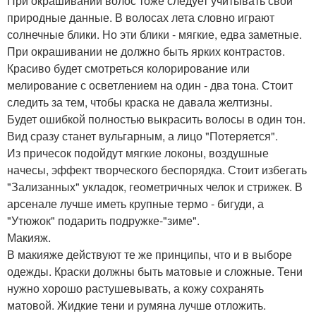
При окрашивании волос тоже следует учитывать свои
природные данные. В волосах лета словно играют
солнечные блики. Но эти блики - мягкие, едва заметные.
При окрашивании не должно быть ярких контрастов.
Красиво будет смотреться колорирование или
мелирование с осветлением на один - два тона. Стоит
следить за тем, чтобы краска не давала желтизны.
Будет ошибкой полностью выкрасить волосы в один тон.
Вид сразу станет вульгарным, а лицо "Потеряется".
Из причесок подойдут мягкие локоны, воздушные
начесы, эффект творческого беспорядка. Стоит избегать
"Зализанных" укладок, геометричных челок и стрижек. В
арсенале лучше иметь крупные термо - бигуди, а
"Утюжок" подарить подружке-"зиме".
Макияж.
В макияже действуют те же принципы, что и в выборе
одежды. Краски должны быть матовые и сложные. Тени
нужно хорошо растушевывать, а кожу сохранять
матовой. Жидкие тени и румяна лучше отложить.