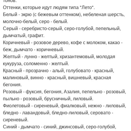
тонов.
Оттенки, которые идут людям типа "Лето".
Белый - экрю (с бежевым оттенком), небеленая шерсть,
молочно-белый, серо - белый.
Серый - серебристо-серый, серо-голубой, пепельный,
дымчатый, графит.
Коричневый - розовое дерево, кофе с молоком, какао -
беж, дымчато - коричневый.
Желтый - лунно - желтый, хризантемовый, молодая
кукуруза, соломенно - желтый.
Красный - прозрачно - алый, голубовато - красный,
малиновый, винно - красный, вишневый, красная
бегония.
Розовый - фуксия, бегония, Азалия, пепельно - розовый,
пыльно - розовый, брусничный, лиловый.
Фиолетовый - сиреневый, фиалковый, нежно - лиловый,
бледно - лавандовый, бледно-лиловый, серовато -
сиреневый.
Синий - дымчато - синий, джинсовый, серо-голубой,