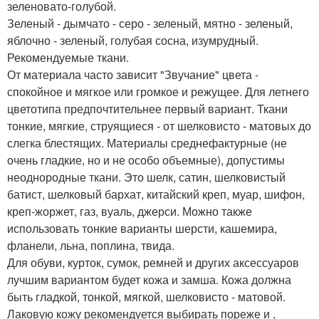
зеленовато-голубой.
Зеленый - дымчато - серо - зеленый, мятно - зеленый,
яблочно - зеленый, голубая сосна, изумрудный.
Рекомендуемые ткани.
От материала часто зависит "Звучание" цвета -
спокойное и мягкое или громкое и режущее. Для летнего
цветотипа предпочтительнее первый вариант. Ткани
тонкие, мягкие, струящиеся - от шелковисто - матовых до
слегка блестящих. Материалы среднефактурные (не
очень гладкие, но и не особо объемные), допустимы
неоднородные ткани. Это шелк, сатин, шелковистый
батист, шелковый бархат, китайский креп, муар, шифон,
креп-жоржет, газ, вуаль, джерси. Можно также
использовать тонкие варианты шерсти, кашемира,
фланели, льна, поплина, твида.
Для обуви, курток, сумок, ремней и других аксессуаров
лучшим вариантом будет кожа и замша. Кожа должна
быть гладкой, тонкой, мягкой, шелковисто - матовой.
Лаковую кожу рекомендуется выбирать пореже и ,