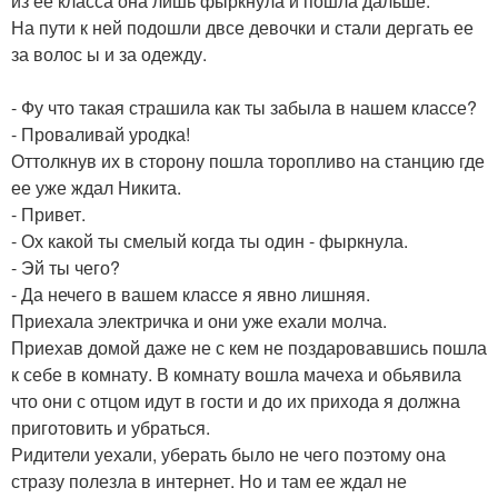
из ее класса она лишь фыркнула и пошла дальше.
На пути к ней подошли двсе девочки и стали дергать ее
за волос ы и за одежду.
- Фу что такая страшила как ты забыла в нашем классе?
- Проваливай уродка!
Оттолкнув их в сторону пошла торопливо на станцию где
ее уже ждал Никита.
- Привет.
- Ох какой ты смелый когда ты один - фыркнула.
- Эй ты чего?
- Да нечего в вашем классе я явно лишняя.
Приехала электричка и они уже ехали молча.
Приехав домой даже не с кем не поздаровавшись пошла
к себе в комнату. В комнату вошла мачеха и обьявила
что они с отцом идут в гости и до их прихода я должна
приготовить и убраться.
Ридители уехали, уберать было не чего поэтому она
стразу полезла в интернет. Но и там ее ждал не