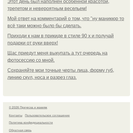
Этот день был наполнен особенной красотой,
трепетом и невероятным весельем!
Мой ответ на комментарий о том, что "ну маникюр то
всё таки можно было бы сделать.
Приходи к нам в прикиде в стиле 90 х и получай
подарки от руки вверх!
Щас приедут меня выкупать а тут очередь на
фотосессию со мной.
Сохраняйте мои точные черты лица, форму губ,
линию скул, носа и разрез глаз.
© 2026 Прическа и макияж
Контакты
Пользовательское соглашение
Политика конфидециальности
Обратная связь