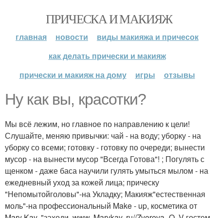
ПРИЧЕСКА И МАКИЯЖ
главная
новости
виды макияжа и причесок
как делать прически и макияж
прически и макияж на дому
игры
отзывы
Ну как вы, красотки?
Мы всё лежим, но главное по направлению к цели!
Слушайте, меняю привычки: чай - на воду; уборку - на
уборку со всеми; готовку - готовку по очереди; вынести
мусор - на вынести мусор "Всегда Готова"! ; Погулять с
щенком - даже баса научили гулять умыться мылом - на
ежедневный уход за кожей лица; прическу
"Непомытойголовы"-на Укладку; Макияж"естественная
моль"-на профессиональный Make - up, косметика от
Mary Kay, "заходи, www. Marykay. ru//Zvereva_O. V гостем