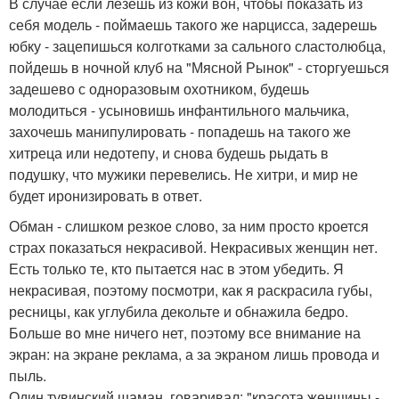
В случае если лезешь из кожи вон, чтобы показать из
себя модель - поймаешь такого же нарцисса, задерешь
юбку - зацепишься колготками за сального сластолюбца,
пойдешь в ночной клуб на "Мясной Рынок" - сторгуешься
задешево с одноразовым охотником, будешь
молодиться - усыновишь инфантильного мальчика,
захочешь манипулировать - попадешь на такого же
хитреца или недотепу, и снова будешь рыдать в
подушку, что мужики перевелись. Не хитри, и мир не
будет иронизировать в ответ.
Обман - слишком резкое слово, за ним просто кроется
страх показаться некрасивой. Некрасивых женщин нет.
Есть только те, кто пытается нас в этом убедить. Я
некрасивая, поэтому посмотри, как я раскрасила губы,
ресницы, как углубила декольте и обнажила бедро.
Больше во мне ничего нет, поэтому все внимание на
экран: на экране реклама, а за экраном лишь провода и
пыль.
Один тувинский шаман, говаривал: "красота женщины -