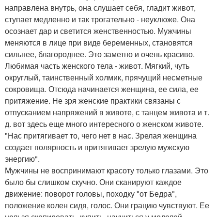
направлена внутрь, она слушает себя, гладит живот,
ступает медленно и так трогательно - неуклюже. Она
осознает дар и светится женственностью. Мужчины
меняются в лице при виде беременных, становятся
сильнее, благороднее. Это заметно и очень красиво.
Любимая часть женского тела - живот. Мягкий, чуть
округлый, таинственный холмик, прячущий несметные
сокровища. Отсюда начинается женщина, ее сила, ее
притяжение. Не зря женские практики связаны с
отпусканием напряжений в животе, с танцем живота и т.
д. вот здесь еще много интересного о женском животе.
"Нас притягивает то, чего нет в нас. Зрелая женщина
создает полярность и притягивает зрелую мужскую
энергию".
Мужчины не воспринимают красоту только глазами. Это
было бы слишком скучно. Они сканируют каждое
движение: поворот головы, походку "от Бедра",
положение колен сидя, голос. Они грацию чувствуют. Ее
нельзя скопировать, купить, научиться у моделей,