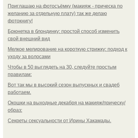
Приглашаю на фотосъёмку (макияж - прическа по
желанию за отдельную плату) так же делаю
фотокнигу!
Брюнетка в блондинку: простой способ изменить
свой внешний вид
Мелкое мелирование на короткую стрижку: подход к
уходу за волосами
Чтобы в 50 выглядеть на 30, следуйте простым
правилам:
Вот так мы в высокий сезон выпускных и свадеб
работаем.
Окошки на выходные декабря на макияж/прическу/
образ:
Секреты сексуальности от Ирины Хакамады.