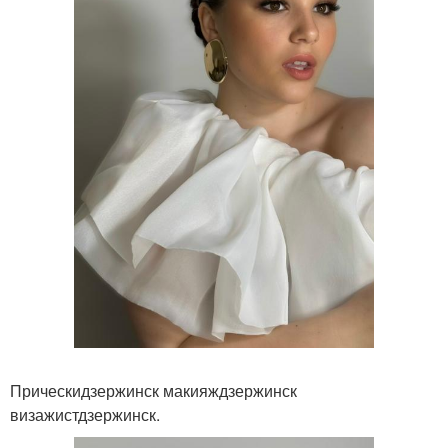
Прическидзержинск макияждзержинск
визажистдзержинск.