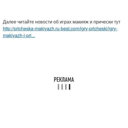
Далее читайте новости об играх макияж и прически тут
http://pricheska-makiyazh.ru-best.com/igry-pricheski/igry-
makiyazh-i-pri...