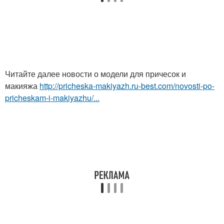
Читайте далее новости о модели для причесок и
макияжа
http://pricheska-makiyazh.ru-best.com/novosti-po-
pricheskam-i-makiyazhu/...