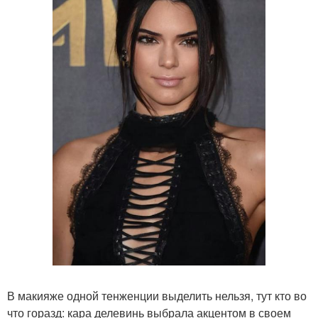
В макияже одной тенженции выделить нельзя, тут кто во
что горазд: кара делевинь выбрала акцентом в своем