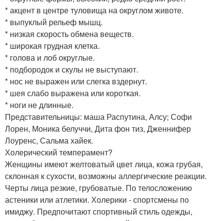
* акцент в центре туловища на округлом животе.
* выпуклый рельеф мышц.
* низкая скорость обмена веществ.
* широкая грудная клетка.
* голова и лоб округлые.
* подбородок и скулы не выступают.
* нос не выражен или слегка вздернут.
* шея слабо выражена или короткая.
* ноги не длинные.
Представительницы: маша Распутина, Алсу; Софи
Лорен, Моника белуччи, Дита фон тиз, Дженнифер
Лоуренс, Сальма хайек.
Холерический темперамент?
Женщины имеют желтоватый цвет лица, кожа грубая,
склонная к сухости, возможны аллергические реакции.
Черты лица резкие, грубоватые. По телосложению
астеники или атлетики. Холерики - спортсмены по
имиджу. Предпочитают спортивный стиль одежды,