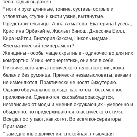
тела, кадык выражен.
* ноги и руки длинные, тонкие, суставы острые и
угловатые, ступни и кисти узкие, вытянутые.
Представительницы: Анна Ахматова, Екатерина Гусева,
Кристина Орбакайте, Жюльет бинош, Джессика Билл,
Кира найтли, Виктория бэкхэм, Николь кидман.
Флегматический темперамент?
Женщины - особы чаще скрытные - одиночество для них
комфортно. У них нет энергетики, они все в себе.
Пикнического или атлетического телосложения, кожа
белая и без румянца. Прически незамысловаты, веками
не изменяются. Практически не носят бижутерию.
Однако обручальное кольцо, как тотем - бессменное
приложение. Одеваются, как заблагорассудится,
независимо от моды и мнения окружающих - умеренно и
обыденно, но придерживаются классического стиля.
Всегда поступают, как хотят. Во всем консерваторы.
Признаки:
* замедленные движения, спокойная, плывущая