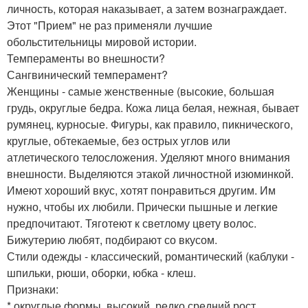
личность, которая наказывает, а затем вознаграждает.
Этот "Прием" не раз применяли лучшие
обольстительницы мировой истории.
Темпераменты во внешности?
Сангвинический темперамент?
Женщины - самые женственные (высокие, большая
грудь, округлые бедра. Кожа лица белая, нежная, бывает
румянец, курносые. Фигуры, как правило, пикнического,
круглые, обтекаемые, без острых углов или
атлетического телосложения. Уделяют много внимания
внешности. Выделяются этакой личностной изюминкой.
Имеют хороший вкус, хотят понравиться другим. Им
нужно, чтобы их любили. Прически пышные и легкие
предпочитают. Тяготеют к светлому цвету волос.
Бижутерию любят, подбирают со вкусом.
Стили одежды - классический, романтический (каблуки -
шпильки, рюши, оборки, юбка - клеш.
Признаки:
* округлые формы, высокий, редко средний рост.