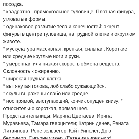
походка.
* квадратно - прямоугольное туловище. Плотная фигура,
угловатые формы.
* одинаковое развитие тела и конечностей: акцент
фигуры в центре туловища, на грудной клетке и округлом
животе.
* мускулатура массивная, крепкая, сильная. Короткие
или средние круглые ноги и руки.
* умеренная или низкая скорость обмена веществ.
Склонность к ожирению.
* широкая грудная клетка.
* вытянутая голова, лоб слабо сужающийся.
* скулы выражены слабо или средне.
* нос прямой, выступающий, кончик опущен книзу. *
относительно короткая, прямая шея.
Представительницы: Марина Цветаева, Ирина
Муравьева, Тамара гверцители; Катрин денев, Рената
Литвинова, Рене зельвегер, Кэйт Уинслет, Дрю
берримор, Сигурни уивер. (Евгения кирильчук).