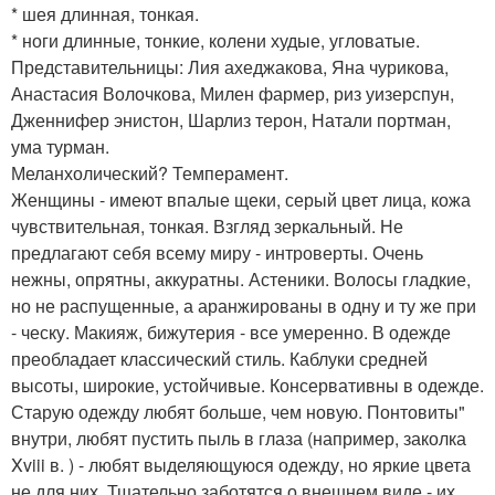
* шея длинная, тонкая.
* ноги длинные, тонкие, колени худые, угловатые.
Представительницы: Лия ахеджакова, Яна чурикова,
Анастасия Волочкова, Милен фармер, риз уизерспун,
Дженнифер энистон, Шарлиз терон, Натали портман,
ума турман.
Меланхолический? Темперамент.
Женщины - имеют впалые щеки, серый цвет лица, кожа
чувствительная, тонкая. Взгляд зеркальный. Не
предлагают себя всему миру - интроверты. Очень
нежны, опрятны, аккуратны. Астеники. Волосы гладкие,
но не распущенные, а аранжированы в одну и ту же при
- ческу. Макияж, бижутерия - все умеренно. В одежде
преобладает классический стиль. Каблуки средней
высоты, широкие, устойчивые. Консервативны в одежде.
Старую одежду любят больше, чем новую. Понтовиты"
внутри, любят пустить пыль в глаза (например, заколка
Xviii в. ) - любят выделяющуюся одежду, но яркие цвета
не для них. Тщательно заботятся о внешнем виде - их