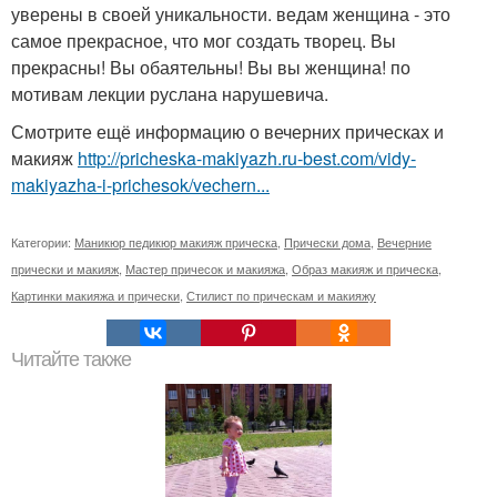
уверены в своей уникальности. ведам женщина - это
самое прекрасное, что мог создать творец. Вы
прекрасны! Вы обаятельны! Вы вы женщина! по
мотивам лекции руслана нарушевича.
Смотрите ещё информацию о вечерних прическах и
макияж
http://pricheska-makiyazh.ru-best.com/vidy-
makiyazha-i-prichesok/vechern...
Категории:
Маникюр педикюр макияж прическа
,
Прически дома
,
Вечерние
прически и макияж
,
Мастер причесок и макияжа
,
Образ макияж и прическа
,
Картинки макияжа и прически
,
Стилист по прическам и макияжу
Читайте также